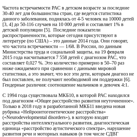
Частота встречаемости РАС в детском возрасте за последние
30-40 лет для большинства стран, где ведется статистика
данного заболевания, поднялась от 4-5 человек на 10000 детей
[3, 4] до 50-116 случаев на 10 000 детей и составляет 1% в
детской популяции [5]. Последние показатели
распространенности, которые сегодня присутствуют в
литературе (по США) – это данные 2014 года. Они говорят,
что частота встречаемости — 1/68. В России, по данным
Министерства труда и социальной защиты, на 19 февраля
2015 года насчитывается 7 558 детей с диагнозом РАС, что
составляет 0,027 %. Это количество примерно в 50–70 раз
ниже ожидаемого при сравнении с данными мировой
статистики, а это значит, что все эти дети, которым диагноз не
был поставлен, не получают необходимой им поддержки [6].
Гендерные различия: соотношение мальчиков и девочек 4:1.
С 1994 года существовала МКБ10, в которой РАС находился
под диагнозом «Общее расстройство развития неуточненное».
Только в 2018 году в разработанной МКБ11 введена новая
рубрика «Нейроонтогенетические расстройства»
(«Neurodevelopmental disorders»), в которую входят
расстройства интеллектуального развития, диагностическая
единица «расстройство аутистического спектра», нарушение
развития речи и моторных навыков (в том числе СДВГ