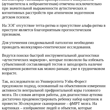
(аутоантитела к нейроантигенам) отмечена исключительно
при значительной выраженности аутистических и
когнитивных расстройств при атипичном эндогенном
детском психозе.
На ЭЭГ отсутствие тетта-ритма и присутствие альфа-ритма в
приступе является благоприятным прогностическим
признаком.
Для уточнения синдромальной патологии необходимо
проводить молекулярно-генетические исследования.
Ведутся поиски быстрой инструментальной диагностики
«аутистических маркеров», которые позволили бы избежать
субъективной составляющей тестов и заподозрить наличие
нарушения развития как можно раньше, уже в грудничковом
возрасте.
Так, исследователи из Университета Уэйк-Форест
предложили подход, основанный на объективном измерении
активности вентральной префронтальной коры головного
мозга. По словам авторов работы, для диагностики аутизма
достаточно продемонстрировать ребенку набор картинок и
провести 30-секундное сканирование – фМРТ мозга. На
картинках – изображение людей и объектов, которые