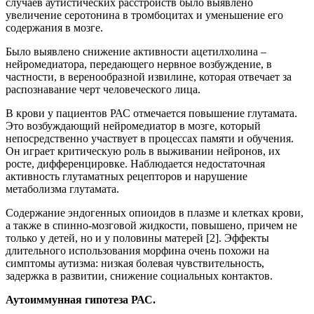
случаев аутистических расстройств было выявлено
увеличение серотонина в тромбоцитах и уменьшение его
содержания в мозге.
Было выявлено снижение активности ацетилхолина –
нейромедиатора, передающего нервное возбуждение, в
частности, в веренообразной извилине, которая отвечает за
распознавание черт человеческого лица.
В крови у пациентов РАС отмечается повышение глутамата.
Это возбуждающий нейромедиатор в мозге, который
непосредственно участвует в процессах памяти и обучения.
Он играет критическую роль в выживании нейронов, их
росте, дифференцировке. Наблюдается недостаточная
активность глутаматных рецепторов и нарушение
метаболизма глутамата.
Содержание эндогенных опиоидов в плазме и клетках крови,
а также в спинно-мозговой жидкости, повышено, причем не
только у детей, но и у половины матерей [2]. Эффекты
длительного использования морфина очень похожи на
симптомы аутизма: низкая болевая чувствительность,
задержка в развитии, снижение социальных контактов.
Аутоиммунная гипотеза РАС.