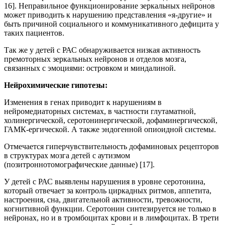
16]. Неправильное функционирование зеркальных нейронов
может приводить к нарушению представления «я-другие» и
быть причиной социального и коммуникативного дефицита у
таких пациентов.
Так же у детей с РАС обнаруживается низкая активность
премоторных зеркальных нейронов и отделов мозга,
связанных с эмоциями: островком и миндалиной.
Нейрохимические гипотезы:
Изменения в генах приводит к нарушениям в
нейромедиаторных системах, в частности глутаматной,
холинергической, серотонинергической, дофаминергической,
ГАМК-ергической. А также эндогенной опиоидной системы.
Отмечается гиперчувствительность дофаминовых рецепторов
в структурах мозга детей с аутизмом
(позитроннотомографические данные) [17].
У детей с РАС выявлены нарушения в уровне серотонина,
который отвечает за контроль циркадных ритмов, аппетита,
настроения, сна, двигательной активности, тревожности,
когнитивной функции. Серотонин синтезируется не только в
нейронах, но и в тромбоцитах крови и в лимфоцитах. В трети