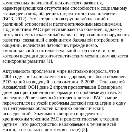
комплексных нарушений психического развития,
характеризующихся отсутствием способности к социальному
взаимодействию, общению, стереотипностью поведения
(ВОЗ, 2012). Это гетерогенная группа заболеваний с
различной этиологией и патогенетическими механизмами.
Под понятием РАС прячется множество болезней, однако у
них у всех есть искаженный вариант первазивного нарушения
развития, связанный с дефицитом базальной потребности в
общении, вследствие патологии, прежде всего,
эмоциональной и интеллектуальной сфер психики, при
котором ведущим дизонтогенетическим механизмом является
асинхрония развития [1].
Актуальность проблемы в мире настолько возросла, что в
2001 году – в Год психического здоровья, она была объявлена
ВОЗ одной из ведущей в психиатрии. В 2008 г. Генеральной
Ассамблеей ООН день 2 апреля провозглашен Всемирным
днем распространения информации о проблеме аутизма. За
последние 20 лет научный интерес к детям с РАС в мире
переместился из узкой проблемы детской психиатрии в одну
из центральных областей клинико-биологических
исследований. Значимость вопроса определяется
хроническим течением РАС и резистентностью к терапии
(аутизм – это расстройство, наблюдаемое в течение всей
жизни, а не только в детском возрасте) [2].