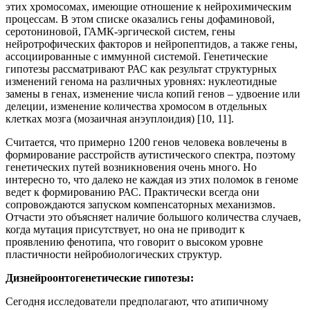
этих хромосомах, имеющие отношение к нейрохимическим
процессам. В этом списке оказались гены дофаминовой,
серотониновой, ГАМК-эргической систем, гены
нейротрофических факторов и нейропептидов, а также гены,
ассоциированные с иммунной системой. Генетические
гипотезы рассматривают РАС как результат структурных
изменений генома на различных уровнях: нуклеотидные
замены в генах, изменение числа копий генов – удвоение или
делеции, изменение количества хромосом в отдельных
клетках мозга (мозаичная анэуплоидия) [10, 11].
Считается, что примерно 1200 генов человека вовлечены в
формирование расстройств аутистического спектра, поэтому
генетических путей возникновения очень много. Но
интересно то, что далеко не каждая из этих поломок в геноме
ведет к формированию РАС. Практически всегда они
сопровождаются запуском компенсаторных механизмов.
Отчасти это объясняет наличие большого количества случаев,
когда мутация присутствует, но она не приводит к
проявлению фенотипа, что говорит о высоком уровне
пластичности нейробиологических структур.
Дизнейроонтогенетические гипотезы:
Сегодня исследователи предполагают, что атипичному