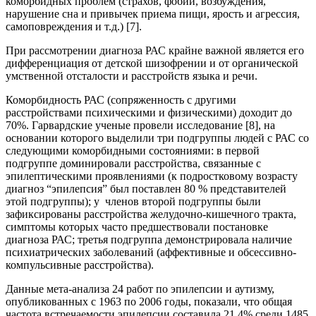
коморбидных проблем (страхов, фобий, возбуждения,
нарушение сна и привычек приема пищи, ярость и агрессия,
самоповреждения и т.д.) [7].
При рассмотрении диагноза РАС крайне важной является его
дифференциация от детской шизофрении и от органической
умственной отсталости и расстройств языка и речи.
Коморбидность РАС (сопряженность с другими
расстройствами психическими и физическими) доходит до
70%. Гарвардские ученые провели исследование [8], на
основании которого выделили три подгруппы людей с РАС со
следующими коморбидными состояниями: в первой
подгруппе доминировали расстройства, связанные с
эпилептическими проявлениями (к подростковому возрасту
диагноз “эпилепсия” был поставлен 80 % представителей
этой подгруппы); у членов второй подгруппы были
зафиксированы расстройства желудочно-кишечного тракта,
симптомы которых часто предшествовали постановке
диагноза РАС; третья подгруппа демонстрировала наличие
психиатрических заболеваний (аффективные и обсессивно-
компульсивные расстройства).
Данные мета-анализа 24 работ по эпилепсии и аутизму,
опубликованных с 1963 по 2006 годы, показали, что общая
частота встречаемости эпилепсии составила 21,4% среди 1485