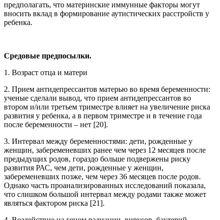
предполагать, что материнские иммунные факторы могут
вносить вклад в формирование аутистических расстройств у
ребенка.
Средовые предпосылки.
1. Возраст отца и матери
2. Прием антидепрессантов матерью во время беременности:
ученые сделали вывод, что прием антидепрессантов во
втором и/или третьем триместре влияет на увеличение риска
развития у ребенка, а в первом триместре и в течение года
после беременности – нет [20].
3. Интервал между беременностями: дети, рожденные у
женщин, забеременевших ранее чем через 12 месяцев после
предыдущих родов, гораздо больше подвержены риску
развития РАС, чем дети, рожденные у женщин,
забеременевших позже, чем через 36 месяцев после родов.
Однако часть проанализированных исследований показала,
что слишком большой интервал между родами также может
являться фактором риска [21].
4. Воздействие на геном радиации, вирусов, бактерий,