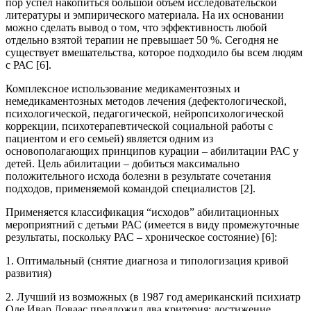
пор успел накопиться большой объем исследовательской
литературы и эмпирического материала. На их основании
можно сделать вывод о том, что эффективность любой
отдельно взятой терапии не превышает 50 %. Сегодня не
существует вмешательства, которое подходило бы всем людям
с РАС [6].
Комплексное использование медикаментозных и
немедикаментозных методов лечения (дефектологической,
психологической, педагогической, нейропсихологической
коррекции, психотерапевтической социальной работы с
пациентом и его семьей) является одним из
основополагающих принципов курации – абилитации РАС у
детей. Цель абилитации – добиться максимально
положительного исхода болезни в результате сочетания
подходов, применяемой командой специалистов [2].
Применяется классификация “исходов” абилитационных
мероприятний с детьми РАС (имеется в виду промежуточные
результаты, поскольку РАС – хроническое состояние) [6]:
1. Оптимальный (снятие диагноза и типологизация кривой
развития)
2. Лучший из возможных (в 1987 год американский психиатр
Оле Ивар Ловаас предложил два критерия: достижение