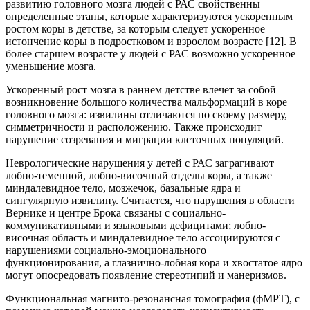
развитию головного мозга людей с РАС свойственны
определенные этапы, которые характеризуются ускоренным
ростом коры в детстве, за которым следует ускоренное
истончение коры в подростковом и взрослом возрасте [12]. В
более старшем возрасте у людей с РАС возможно ускоренное
уменьшение мозга.
Ускоренный рост мозга в раннем детстве влечет за собой
возникновение большого количества мальформаций в коре
головного мозга: извилины отличаются по своему размеру,
симметричности и расположению. Также происходит
нарушение созревания и миграции клеточных популяций.
Неврологические нарушения у детей с РАС заграгивают
лобно-теменной, лобно-височный отделы коры, а также
миндалевидное тело, мозжечок, базальные ядра и
сингулярную извилину. Считается, что нарушения в области
Вернике и центре Брока связаны с социально-
коммуникативными и языковыми дефицитами; лобно-
височная область и миндалевидное тело ассоциируются с
нарушениями социально-эмоционального
функционирования, а глазнично-лобная кора и хвостатое ядро
могут опосредовать появление стереотипий и манеризмов.
Функциональная магнито-резонансная томография (фМРТ), с