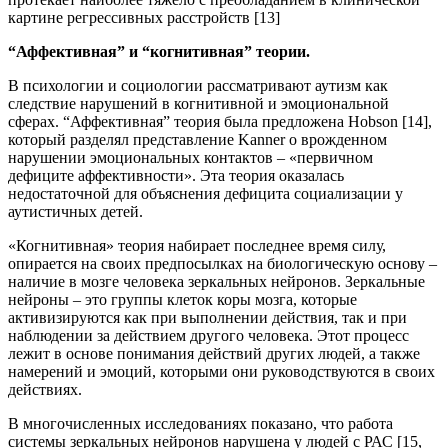
картине регрессивных расстройств [13]
“Аффективная” и “когнитивная” теории.
В психологии и социологии рассматривают аутизм как
следствие нарушений в когнитивной и эмоциональной
сферах. “Аффективная” теория была предложена Hobson [14],
который разделял представление Kanner о врожденном
нарушении эмоциональных контактов – «первичном
дефиците аффективности». Эта теория оказалась
недостаточной для объяснения дефицита социализации у
аутистичных детей.
«Когнитивная» теория набирает последнее время силу,
опирается на своих предпосылках на биологическую основу –
наличие в мозге человека зеркальных нейронов. Зеркальные
нейроны – это группы клеток коры мозга, которые
активизируются как при выполнении действия, так и при
наблюдении за действием другого человека. Этот процесс
лежит в основе понимания действий других людей, а также
намерений и эмоций, которыми они руководствуются в своих
действиях.
В многочисленных исследованиях показано, что работа
системы зеркальных нейронов нарушена у людей с РАС [15,