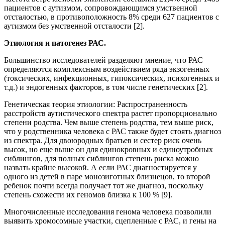
пациентов с аутизмом, сопровождающимся умственной
отсталостью, в противоположность 8% среди 627 пациентов с
аутизмом без умственной отсталости [2].
Этиология и патогенез РАС.
Большинство исследователей разделяют мнение, что РАС
определяются комплексным воздействием ряда экзогенных
(токсических, инфекционных, гипоксических, психогенных и
т.д.) и эндогенных факторов, в том числе генетических [2].
Генетическая теория этиологии: Распространенность
расстройств аутистического спектра растет пропорционально
степени родства. Чем выше степень родства, тем выше риск,
что у родственника человека с РАС также будет стоять диагноз
из спектра. Для двоюродных братьев и сестер риск очень
высок, но еще выше он для единокровных и единоутробных
сиблингов, для полных сиблингов степень риска можно
назвать крайне высокой. А если РАС диагностируется у
одного из детей в паре монозиготных близнецов, то второй
ребенок почти всегда получает тот же диагноз, поскольку
степень схожести их геномов близка к 100 % [9].
Многочисленные исследования генома человека позволили
выявить хромосомные участки, сцепленные с РАС, и гены на