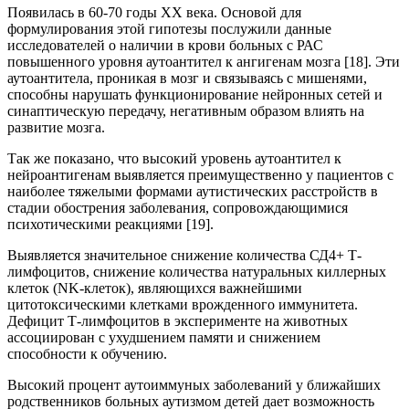
Появилась в 60-70 годы XX века. Основой для
формулирования этой гипотезы послужили данные
исследователей о наличии в крови больных с РАС
повышенного уровня аутоантител к ангигенам мозга [18]. Эти
аутоантитела, проникая в мозг и связываясь с мишенями,
способны нарушать функционирование нейронных сетей и
синаптическую передачу, негативным образом влиять на
развитие мозга.
Так же показано, что высокий уровень аутоантител к
нейроантигенам выявляется преимущественно у пациентов с
наиболее тяжелыми формами аутистических расстройств в
стадии обострения заболевания, сопровождающимися
психотическими реакциями [19].
Выявляется значительное снижение количества СД4+ Т-
лимфоцитов, снижение количества натуральных киллерных
клеток (NK-клеток), являющихся важнейшими
цитотоксическими клетками врожденного иммунитета.
Дефицит Т-лимфоцитов в эксперименте на животных
ассоциирован с ухудшением памяти и снижением
способности к обучению.
Высокий процент аутоиммуных заболеваний у ближайших
родственников больных аутизмом детей дает возможность