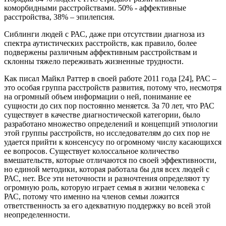
коморбидными расстройствами. 50% - аффективные
расстройства, 38% – эпилепсия.
Сиблинги людей с РАС, даже при отсутствии диагноза из
спектра аутистических расстройств, как правило, более
подвержены различным аффективным расстройствам и
склонны тяжело переживать жизненные трудности.
Как писал Майкл Раттер в своей работе 2011 года [24], РАС –
это особая группа расстройств развития, потому что, несмотря
на огромный объем информации о ней, понимание ее
сущности до сих пор постоянно меняется. За 70 лет, что РАС
существует в качестве диагностической категории, было
разработано множество определений и концепций этиологии
этой группы расстройств, но исследователям до сих пор не
удается прийти к консенсусу по огромному числу касающихся
ее вопросов. Существует колоссальное количество
вмешательств, которые отличаются по своей эффективности,
но единой методики, которая работала бы для всех людей с
РАС, нет. Все эти неточности и разночтения определяют ту
огромную роль, которую играет семья в жизни человека с
РАС, потому что именно на членов семьи ложится
ответственность за его адекватную поддержку во всей этой
неопределенности.