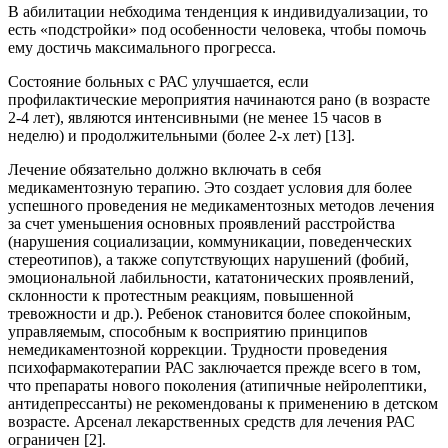
В абилитации небходима тенденция к индивидуализации, то
есть «подстройки» под особенности человека, чтобы помочь
ему достичь максимального прогресса.
Состояние больных с РАС улучшается, если
профилактические мероприятия начинаются рано (в возрасте
2-4 лет), являются интенсивными (не менее 15 часов в
неделю) и продолжительными (более 2-х лет) [13].
Лечение обязательно должно включать в себя
медикаментозную терапию. Это создает условия для более
успешного проведения не медикаментозных методов лечения
за счет уменьшения основных проявлений расстройства
(нарушения социализации, коммуникации, поведенческих
стереотипов), а также сопутствующих нарушений (фобий,
эмоциональной лабильности, кататонических проявлений,
склонности к протестным реакциям, повышенной
тревожности и др.). Ребенок становится более спокойным,
управляемым, способным к восприятию принципов
немедикаментозной коррекции. Трудности проведения
психофармакотерапии РАС заключается прежде всего в том,
что препараты нового поколения (атипичные нейролептики,
антидепрессанты) не рекомендованы к применению в детском
возрасте. Арсенал лекарственных средств для лечения РАС
ограничен [2].