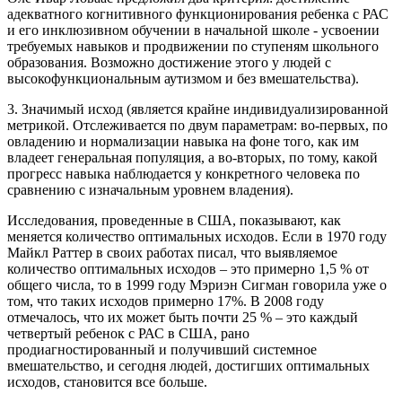
адекватного когнитивного функционирования ребенка с РАС
и его инклюзивном обучении в начальной школе - усвоении
требуемых навыков и продвижении по ступеням школьного
образования. Возможно достижение этого у людей с
высокофункциональным аутизмом и без вмешательства).
3. Значимый исход (является крайне индивидуализированной
метрикой. Отслеживается по двум параметрам: во-первых, по
овладению и нормализации навыка на фоне того, как им
владеет генеральная популяция, а во-вторых, по тому, какой
прогресс навыка наблюдается у конкретного человека по
сравнению с изначальным уровнем владения).
Исследования, проведенные в США, показывают, как
меняется количество оптимальных исходов. Если в 1970 году
Майкл Раттер в своих работах писал, что выявляемое
количество оптимальных исходов – это примерно 1,5 % от
общего числа, то в 1999 году Мэриэн Сигман говорила уже о
том, что таких исходов примерно 17%. В 2008 году
отмечалось, что их может быть почти 25 % – это каждый
четвертый ребенок с РАС в США, рано
продиагностированный и получивший системное
вмешательство, и сегодня людей, достигших оптимальных
исходов, становится все больше.