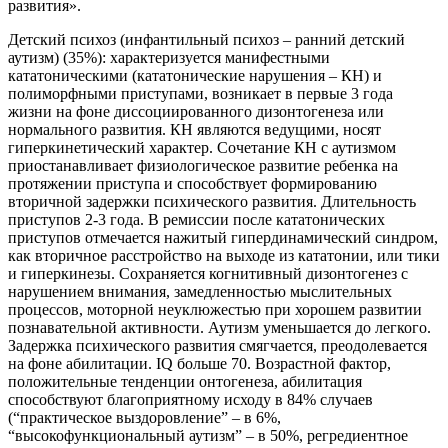
развития».
Детский психоз (инфантильный психоз – ранний детский
аутизм) (35%): характеризуется манифестными
кататоническими (кататонические нарушения – КН) и
полиморфными приступами, возникает в первые 3 года
жизни на фоне диссоциированного дизонтогенеза или
нормального развития. КН являются ведущими, носят
гиперкинетический характер. Сочетание КН с аутизмом
приостанавливает физиологическое развитие ребенка на
протяжении приступа и способствует формированию
вторичной задержки психического развития. Длительность
приступов 2-3 года. В ремиссии после кататонических
приступов отмечается нажитый гипердинамический синдром,
как вторичное расстройство на выходе из кататонии, или тики
и гиперкинезы. Сохраняется когнитивный дизонтогенез с
нарушением внимания, замедленностью мыслительных
процессов, моторной неуклюжестью при хорошем развитии
познавательной активности. Аутизм уменьшается до легкого.
Задержка психического развития смягчается, преодолевается
на фоне абилитации. IQ больше 70. Возрастной фактор,
положительные тенденции онтогенеза, абилитация
способствуют благоприятному исходу в 84% случаев
(“практическое выздоровление” – в 6%,
“высокофункциональный аутизм” – в 50%, регредиентное