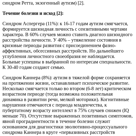
синдром Ретта, экзогенный аутизм) [2].
Течение болезни и исход [2]:
Синдром Аспергера (11%): к 16-17 годам аутизм смягчается,
формируется шизоидная личность с сензитивными чертами
характера. В 60% случаев можно ставить диагноз шизоидного
расстройства личности. У 40% – утяжеление состояния в
кризовые периоды развития с присоединением фазно-
аффективных, обсессивных расстройств. Но дальнейшего
углубления личностного своеобразия не наблюдается.
Больные успешны в выбранной по интересам специальности.
К 30-40 годам создают семью.
Синдром Каннера (8%): аутизм в тяжелой форме сохраняется
на протяжении жизни, останавливает психическое развитие.
Несколько смягчается только во втором (6-8 лет) критическом
возрастном периоде (тогда возможна положительная
динамика в развитии речи, мелкой моторики). Когнитивные
нарушения отмечаются с периода младенчества, к
пубертатному возрасту интеллект в 75% случаев снижен (IQ
меньше 70). Отсутствие выраженных позитивных симптомов,
явной проградиентности в течение болезни служит
основанием для диагностики эволютивно-процессуального
синдрома Каннера в круге «первазивных расстройств