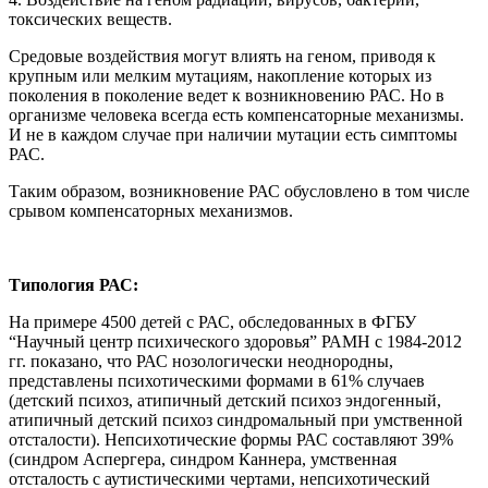
токсических веществ.
Средовые воздействия могут влиять на геном, приводя к
крупным или мелким мутациям, накопление которых из
поколения в поколение ведет к возникновению РАС. Но в
организме человека всегда есть компенсаторные механизмы.
И не в каждом случае при наличии мутации есть симптомы
РАС.
Таким образом, возникновение РАС обусловлено в том числе
срывом компенсаторных механизмов.
Типология РАС:
На примере 4500 детей с РАС, обследованных в ФГБУ
“Научный центр психического здоровья” РАМН с 1984-2012
гг. показано, что РАС нозологически неоднородны,
представлены психотическими формами в 61% случаев
(детский психоз, атипичный детский психоз эндогенный,
атипичный детский психоз синдромальный при умственной
отсталости). Непсихотические формы РАС составляют 39%
(синдром Аспергера, синдром Каннера, умственная
отсталость с аутистическими чертами, непсихотический