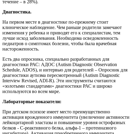
течение – в 28%).
Диагностика.
На первом месте в диагностике по-прежнему стоит
клиническое наблюдение. Чем раньше родители замечают
изменения у ребенка и приводят его к специалистам, тем
лучше исход заболевания. Необходима осведомленность
педиатров о симптомах болезни, чтобы была врачебная
настороженность.
Есть два опросника, специально разработанных для
диагностики РАС: АДОС (Autism Diagnostic Observation
Schedule, ADOS), и интервью для родителей – Опросник для
диагностики аутизма пересмотренный (Autism Diagnostic
Interview Revised, ADI-R). Эти инструменты считаются
«золотыми стандартами» диагностики РАС и широко
используются во всем мире.
Лабораторные показатели:
При детском психозе имеет место преимущественно
активация врожденного иммунитета (увеличение активности
лейкоцитарной эластазы и повышение уровня острофазных
белков - С-реактивного белка, альфа-1 – протеиназного
ингибитора). Активация приобретенного иммунитета