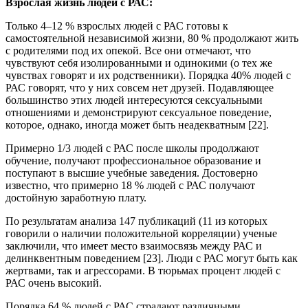
Взрослая жизнь людей с РАС:
Только 4–12 % взрослых людей с РАС готовы к
самостоятельной независимой жизни, 80 % продолжают жить
с родителями под их опекой. Все они отмечают, что
чувствуют себя изолированными и одинокими (о тех же
чувствах говорят и их родственники). Порядка 40% людей с
РАС говорят, что у них совсем нет друзей. Подавляющее
большинство этих людей интересуются сексуальными
отношениями и демонстрируют сексуальное поведение,
которое, однако, иногда может быть неадекватным [22].
Примерно 1/3 людей с РАС после школы продолжают
обучение, получают профессиональное образование и
поступают в высшие учебные заведения. Достоверно
известно, что примерно 18 % людей с РАС получают
достойную заработную плату.
По результатам анализа 147 публикаций (11 из которых
говорили о наличии положительной корреляции) ученые
заключили, что имеет место взаимосвязь между РАС и
делинквентным поведением [23]. Люди с РАС могут быть как
жертвами, так и агрессорами. В тюрьмах процент людей с
РАС очень высокий.
Порядка 64 % людей с РАС страдают различными