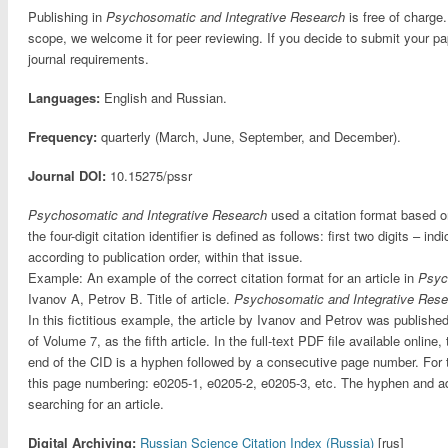
Publishing in
Psychosomatic and Integrative Research
is free of charge.
scope, we welcome it for peer reviewing. If you decide to submit your pa
journal requirements.
Languages:
English and Russian.
Frequency:
quarterly (March, June, September, and December).
Journal DOI:
10.15275/pssr
Psychosomatic and Integrative Research
used a citation format based on 
the four-digit citation identifier is defined as follows: first two digits – i
according to publication order, within that issue.
Example: An example of the correct citation format for an article in
Psyc
Ivanov A, Petrov B. Title of article.
Psychosomatic and Integrative Rese
In this fictitious example, the article by Ivanov and Petrov was publishe
of Volume 7, as the fifth article. In the full-text PDF file available onl
end of the CID is a hyphen followed by a consecutive page number. For t
this page numbering: e0205-1, e0205-2, e0205-3, etc. The hyphen and add
searching for an article.
Digital Archiving:
Russian Science Citation Index (Russia)
[rus]