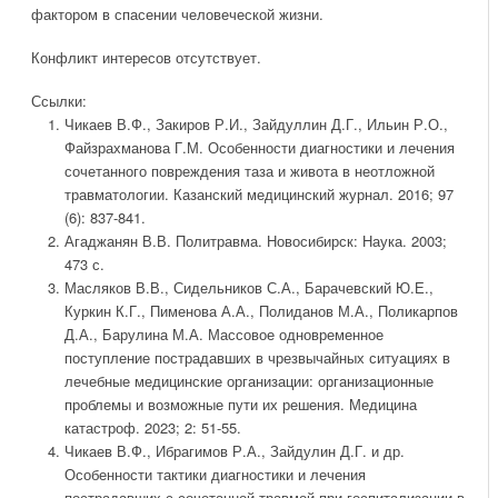
фактором в спасении человеческой жизни.
Конфликт интересов отсутствует.
Ссылки:
Чикаев В.Ф., Закиров Р.И., Зайдуллин Д.Г., Ильин Р.О.,
Файзрахманова Г.М. Особенности диагностики и лечения
сочетанного повреждения таза и живота в неотложной
травматологии. Казанский медицинский журнал. 2016; 97
(6): 837-841.
Агаджанян В.В. Политравма. Новосибирск: Наука. 2003;
473 с.
Масляков В.В., Сидельников С.А., Барачевский Ю.Е.,
Куркин К.Г., Пименова А.А., Полиданов М.А., Поликарпов
Д.А., Барулина М.А. Массовое одновременное
поступление пострадавших в чрезвычайных ситуациях в
лечебные медицинские организации: организационные
проблемы и возможные пути их решения. Медицина
катастроф. 2023; 2: 51-55.
Чикаев В.Ф., Ибрагимов Р.А., Зайдулин Д.Г. и др.
Особенности тактики диагностики и лечения
пострадавших с сочетанной травмой при госпитализации в