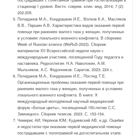
стационар I уровня. Вестн. соврем. клин. мед. 2014; 7 (2):
202-205.
Полиданов М.А., Кондрашкин И.Е., Волков К.А., Масляков
В.В., Паршин А.В. Характеристика видов оказания первой
помощи при ранениях малого таза у женщин, полученных
в условиях локального военного конфликта. В сборнике:
Week of Russian science (WeRuS-2023). Сборник
материалов ХII Всероссийской недели науки с
международным участием, посвященной Году педагога и
наставника. Редколлегия: Н.А. Наволокин, А.М.
Мыльников, А.С. Федонников. Саратов, 2023; 224 с.
Полиданов М.А., Кондрашкин И.Е., Послед Т.Е.
Организационные проблемы оказания первой помощи при
ранениях малого таза у женщин, полученных в условиях
локального военного конфликта. В книге: X
международный молодёжный научный медицинский
форум «Белые цветы», посвященный 150-летию С.С.
Зимницкого. Сборник тезисов. 2023. С. 153-154.
Чемирис АИ, Нерянов ЮМ, Кудиевский АВ, и др. Ошибки
и недостатки при оказании первой медицинской помощи
пострадавшим с политравмой на догоспитальном этапе.