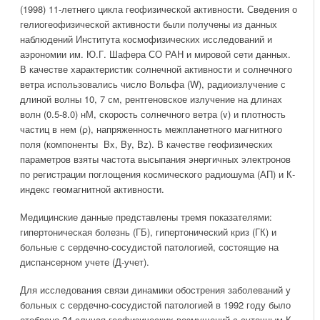
(1998) 11-летнего цикла геофизической активности. Сведения о
гелиогеофизической активности были получены из данных
наблюдений Института космофизических исследований и
аэрономии им. Ю.Г. Шафера СО РАН и мировой сети данных.
В качестве характеристик солнечной активности и солнечного
ветра использовались число Вольфа (W), радиоизлучение с
длиной волны 10, 7 см, рентгеновское излучение на длинах
волн (0.5-8.0) нМ, скорость солнечного ветра (v) и плотность
частиц в нем (ρ), напряженность межпланетного магнитного
поля (компоненты Bx, By, Bz). В качестве геофизических
параметров взяты частота высыпания энергичных электронов
по регистрации поглощения космического радиошума (АП) и К-
индекс геомагнитной активности.
Медицинские данные представлены тремя показателями:
гипертоническая болезнь (ГБ), гипертонический криз (ГК) и
больные с сердечно-сосудистой патологией, состоящие на
диспансерном учете (Д-учет).
Для исследования связи динамики обострения заболеваний у
больных с сердечно-сосудистой патологией в 1992 году было
отобрано 24 случая геофизических возмущений с суточным К-