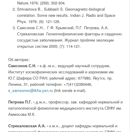
Nature.1976; (259); 302-304.
Strivastova B., Subbash S. Geomagnetic-biological
correlation. Some new results. Indian J. Radio and Space
Phys. 1976; (9): 121-126.
Самсонов С.Н., Г.Ф. Крымский, П.Г. Петрова, А.А.
Стрекаловская Гелиогеофизические факторы и сердечно-
сосудистые заболевания. Журнал проблем эволюции
открытых систем 2005; (7): 114-121.
Об авторах:
Самсонов С.Н. -
к.ф.-м.н., ведущий научный сотрудник,
Институт космофизических исследований и аэрономии им.
Ю.Г.Шафера СО РАН, рабочий адрес: 677980, Якутск, пр.
Ленина, 31, рабочий телефон: +7(411)2390446,
s_samsonov@ikfia.ysn.ru
(link sends e-mail).
Петрова П.Г. -
д.м.н., профессор, зав. кафедрой нормальной и
патологической физиологии медицинского института СВФУ им.
Аммосова М.К.
Стрекаловская А.А. -
к.м.н., доцент кафедры нормальной и
патологической физиологии медицинского института СВФУ им.