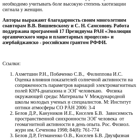
необходимо учитывать боле высокую степень хаотизации
сигнала у женщин.
Авторы выражают благодарность своим многолетним
соавторам В.В. Вишневскому и С. Н. Самсонову. Работа
поддержана программой 17 Президиума РАН «Эволюция
органического мира и планетарных процессов» и
азербайджанско - российским грантом РФФИ.
Ссылки:
Axметшин Р.Н., Побаченко С.В., Филиппова И.С.
Оценка влияния показателей солнечной активности на
сопряженность параметров вариаций электромагнитных
полей КНЧ-диапазона и ЭЭГ человекаю. Физика
окружающей среды: Материалы V Международной
школы молодых ученых и специалистов. М: Институт
оптики атмосферы СО РÀН 2006: 3-4
Белов Д.Р., Кануников И.Е., Киселев Б.В. Зависимость
пространственной синхронности ЭЭГ человека от
геомагнитной активности в день опыта. Рос. Физиол.
журн им. Сеченова 1998; 84(8): 761-774
Белов Д.Р, Гетманенко О.В., Киселев Б.В. Двухфазная