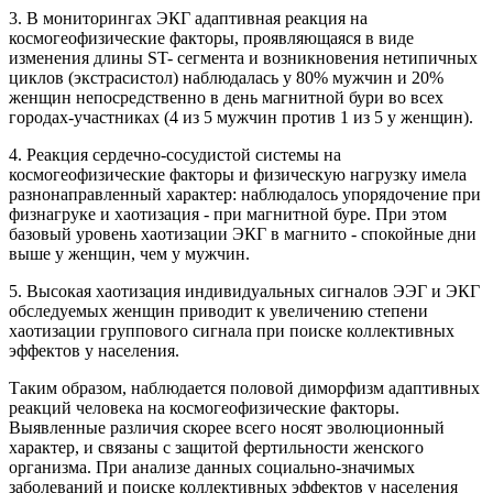
3. В мониторингах ЭКГ адаптивная реакция на
космогеофизические факторы, проявляющаяся в виде
изменения длины ST- сегмента и возникновения нетипичных
циклов (экстрасистол) наблюдалась у 80% мужчин и 20%
женщин непосредственно в день магнитной бури во всех
городах-участниках (4 из 5 мужчин против 1 из 5 у женщин).
4. Реакция сердечно-сосудистой системы на
космогеофизические факторы и физическую нагрузку имела
разнонаправленный характер: наблюдалось упорядочение при
физнагруке и хаотизация - при магнитной буре. При этом
базовый уровень хаотизации ЭКГ в магнито - спокойные дни
выше у женщин, чем у мужчин.
5. Высокая хаотизация индивидуальных сигналов ЭЭГ и ЭКГ
обследуемых женщин приводит к увеличению степени
хаотизации группового сигнала при поиске коллективных
эффектов у населения.
Таким образом, наблюдается половой диморфизм адаптивных
реакций человека на космогеофизические факторы.
Выявленные различия скорее всего носят эволюционный
характер, и связаны с защитой фертильности женского
организма. При анализе данных социально-значимых
заболеваний и поиске коллективных эффектов у населения