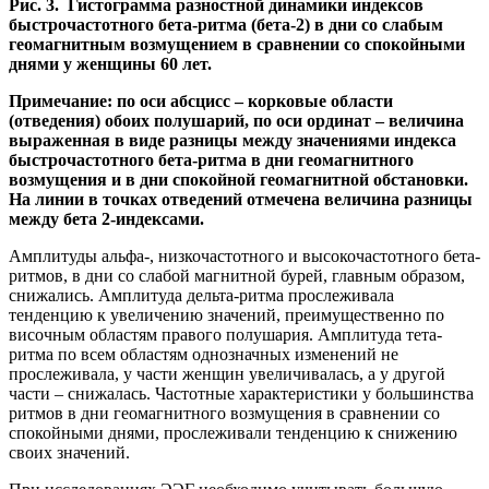
Рис. 3. Гистограмма разностной динамики индексов
быстрочастотного бета-ритма (бета-2) в дни со слабым
геомагнитным возмущением в сравнении со спокойными
днями у женщины 60 лет.
Примечание: по оси абсцисс – корковые области
(отведения) обоих полушарий, по оси ординат – величина
выраженная в виде разницы между значениями индекса
быстрочастотного бета-ритма в дни геомагнитного
возмущения и в дни спокойной геомагнитной обстановки.
На линии в точках отведений отмечена величина разницы
между бета 2-индексами.
Амплитуды альфа-, низкочастотного и высокочастотного бета-
ритмов, в дни со слабой магнитной бурей, главным образом,
снижались. Амплитуда дельта-ритма прослеживала
тенденцию к увеличению значений, преимущественно по
височным областям правого полушария. Амплитуда тета-
ритма по всем областям однозначных изменений не
прослеживала, у части женщин увеличивалась, а у другой
части – снижалась. Частотные характеристики у большинства
ритмов в дни геомагнитного возмущения в сравнении со
спокойными днями, прослеживали тенденцию к снижению
своих значений.