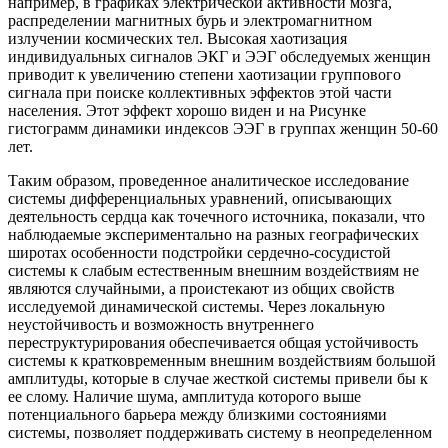
например, в графиках электрической активности мозга,
распределении магнитных бурь и электромагнитном
излучении космических тел. Высокая хаотизация
индивидуальных сигналов ЭКГ и ЭЭГ обследуемых женщин
приводит к увеличению степени хаотизации группового
сигнала при поиске коллективных эффектов этой части
населения. Этот эффект хорошо виден и на Рисунке
гистограмм динамики индексов ЭЭГ в группах женщин 50-60
лет.
Таким образом, проведенное аналитическое исследование
системы дифференциальных уравнений, описывающих
деятельность сердца как точечного источника, показали, что
наблюдаемые экспериментально на разных географических
широтах особенности подстройки сердечно-сосудистой
системы к слабым естественным внешним воздействиям не
являются случайными, а проистекают из общих свойств
исследуемой динамической системы. Через локальную
неустойчивость и возможность внутреннего
переструктурирования обеспечивается общая устойчивость
системы к кратковременным внешним воздействиям большой
амплитуды, которые в случае жесткой системы привели бы к
ее слому. Наличие шума, амплитуда которого выше
потенциального барьера между близкими состояниями
системы, позволяет поддерживать систему в неопределенном