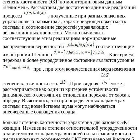
степень хаотичности ЭКГ по мониторинговым данным
«Гелиомед». Рассмотрим две достаточно длинные реализации
процесса
, полученные при разных значениях
управляющего параметра a, характеризующего жесткость
системы и соотношение скоростей управляющих
релаксационных процессов. Можно вычислить
соответствующие этим реализациям нормированные
распределения вероятностей
соответствующие
им энтропии Шеннона
. Критерием
перехода в более упорядоченное состояние являются условие
при , при этом количественная мера изменения
степени хаотичности есть
. Производная
может
рассматриваться как один из критериев устойчивости
динамического состояния в отношении перехода от хаоса к
порядку. Выяснилось, что при определенных параметрах
системы под воздействием шума могут наблюдаться
внеочередные сокращения сердца.
Большая степень хаотичности характерна для базовых ЭКГ
женщин. Изменение степени относительной упорядоченности
в зависимости от параметра внешней силы в зависимости от
индивидуальных особенностей ЭКГ приведено на Рисунке 5.