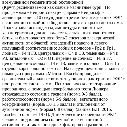
возмущенной геомагнитной обстановкой
(Кр=4),расцениваемой как слабые магнитные бури. По
программам «Нейрон-спектр» фирмы «Нейрософт»
анализировались 10 секундные отрезки безартефактных ЭЭГ
в состоянии спокойного бодрствования с закрытыми глазами.
Подсчитывались индексы, амплитуды и частотные
характеристики для дельта-, тета-, альфа, низкочастотного
бета-1 и быстрочастотного бета-2 спектров электрической
активности от областей (отведений) правого и левого
полушарий соответственно: лобных полюсов - Fp2 и Fp1,
лобных – F4 и F3, центральных – С4 и С3, теменных – Р4 и
Р3, затылочных – О2 и О1, передне-височных – F8 и F7,
центрально-височных – T4 и T3, задне- височных – T6 и T5 -
отделов коры головного мозга. На следующем этапе анализа с
помощью программы «Microsoft Excel» проводился
сравнительный анализ соответствующих характеристик ЭЭГ с
построением гистограмм. Психологическое тестирование
проводилось с помощью невербального теста Люшера,
отражающего состояние тревоги (норма 0-3 балла),
работоспособности (норма 6-9 баллов), вегетативного
коэффициента (норма 1,0-1,5 балла) и отклонения от
аутогенной нормы (норма 0-8 балла) (Зайцев В.П. 2015,
Luscher color test 1971). Динамические особенности ЭКГ
человека под влиянием солнечной и геомагнитной
активности, а также погодных факторов на различных