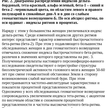
Рис. 2. Диаграмма распределения индексов дельта-
бордовый, тета-красный, альфа-зеленый, бета-1 – синий и
бета-2 –чернильный цвета, по областям левого и правого
полушарий в спокойные дни-А и в дни со слабым
геомагнитным возмущением-Б. По оси абсцисс-ритмы, по
оси ординат - индексы ритмов в процентах.
Наряду с этим у большинства женщин увеличивался индекс
дельта-ритма. Среди изменений индексов других ритмов
интерес представляет характер изменений быстрочастотного
бета-ритма (бета-2). При этом у подавляющего большинства
обследованных женщин в дни геомагнитного возмущения
отмечалось снижение индекса быстрочастотного бета-ритма,
различия в значениях которого представлены на рис. 3.
Полученные результаты настоящего персонифициро-ванного
исследования свидетельствуют о перестройке структуры
биоэлектрической активности головного мозга женщин 50-60
лет при смене геомагнитной обстановки Земли в сторону
возникновения слабой магнитной бури. При этом
перестраиваются частотно-амплитудные характеристики и
показатели процентной представленности ритмов.
Однозначно у всех обследованных геомагнитное возмущение
сопровождалось увеличением индекса тета-ритма, с акцентом
по височным областям и снижением процентной
представленности и частоты высокочастотного бета-ритма.