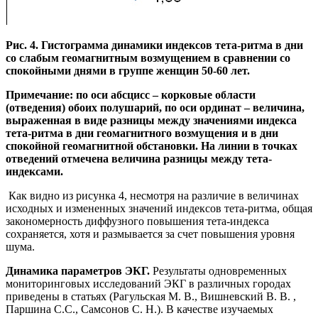
Рис. 4. Гистограмма динамики индексов тета-ритма в дни
со слабым геомагнитным возмущением в сравнении со
спокойными днями в группе женщин 50-60 лет.
Примечание: по оси абсцисс – корковые области
(отведения) обоих полушарий, по оси ординат – величина,
выраженная в виде разницы между значениями индекса
тета-ритма в дни геомагнитного возмущения и в дни
спокойной геомагнитной обстановки. На линии в точках
отведений отмечена величина разницы между тета-
индексами.
Как видно из рисунка 4, несмотря на различие в величинах
исходных и измененных значений индексов тета-ритма, общая
закономерность диффузного повышения тета-индекса
сохраняется, хотя и размывается за счет повышения уровня
шума.
Динамика параметров ЭКГ.
Результаты одновременных
мониторинговых исследований ЭКГ в различных городах
приведены в статьях (Рагульская М. В., Вишневский В. В. ,
Паршина С.С., Самсонов С. Н.). В качестве изучаемых