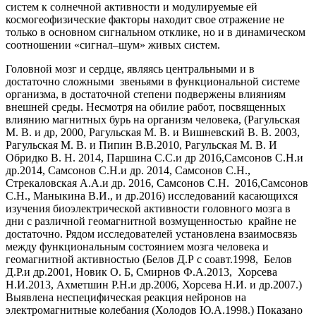
систем к солнечной активности и модулируемые ей
космогеофизические факторы находит свое отражение не
только в основном сигнальном отклике, но и в динамическом
соотношении «сигнал–шум» живых систем.
Головной мозг и сердце, являясь центральными и в
достаточно сложными звеньями в функциональной системе
организма, в достаточной степени подвержены влияниям
внешней среды. Несмотря на обилие работ, посвященных
влиянию магнитных бурь на организм человека, (Рагульская
М. В. и др, 2000, Рагульская М. В. и Вишневский В. В. 2003,
Рагульская М. В. и Пипин В.В.2010, Рагульская М. В. И
Обридко В. Н. 2014, Паршина С.С.и др 2016,Самсонов С.Н.и
др.2014, Самсонов С.Н.и др. 2014, Самсонов С.Н.,
Стрекаловская А.А.и др. 2016, Самсонов С.Н. 2016,Самсонов
С.Н., Маныкина В.И., и др.2016) исследований касающихся
изучения биоэлектрической активности головного мозга в
дни с различной геомагнитной возмущенностью крайне не
достаточно. Рядом исследователей установлена взаимосвязь
между функциональным состоянием мозга человека и
геомагнитной активностью (Белов Д.Р с соавт.1998, Белов
Д.Р.и др.2001, Новик О. Б, Смирнов Ф.А.2013, Хорсева
Н.И.2013, Ахметшин Р.Н.и др.2006, Хорсева Н.И. и др.2007.)
Выявлена неспецифическая реакция нейронов на
электромагнитные колебания (Холодов Ю.А.1998.) Показано