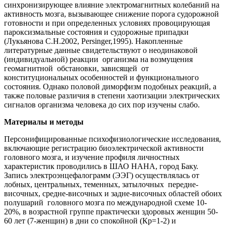
синхронизирующее влияние электромагнитных колебаний на
активность мозга, вызывающее снижение порога судорожной
готовности и при определенных условиях провоцирующая
пароксизмальные состояния и судорожные припадки
(Лукьянова С.Н.2002, Persinger,1995). Накопленные
литературные данные свидетельствуют о неодинаковой
(индивидуальной) реакции организма на возмущения
геомагнитной обстановки, зависящей от
конституциональных особенностей и функционального
состояния. Однако половой диморфизм подобных реакций, а
также половые различия в степени хаотизации электрических
сигналов организма человека до сих пор изучены слабо.
Материалы и методы
Персонифицированные психофизиологические исследования,
включающие регистрацию биоэлектрической активности
головного мозга, и изучение профиля личностных
характеристик проводились в ШАО НАНА, город Баку.
Запись электроэнцефалограмм (ЭЭГ) осуществлялась от
лобных, центральных, теменных, затылочных передне-
височных, средне-височных и задне-височных областей обоих
полушарий головного мозга по международной схеме 10-
20%, в возрастной группе практически здоровых женщин 50-
60 лет (7-женщин) в дни со спокойной (Кр=1-2) и