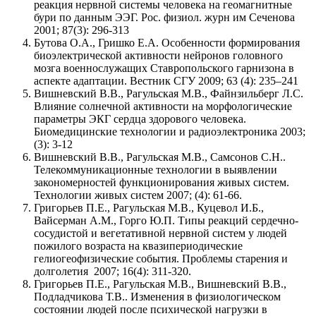
реакция нервной системы человека на геомагнитные
бури по данным ЭЭГ. Рос. физиол. журн им Сеченова
2001; 87(3): 296-313
Бутова О.А., Гришко Е.А. Особенности формирования
биоэлектрической активности нейронов головного
мозга военнослужащих Ставропольского гарнизона в
аспекте адаптации. Вестник СГУ 2009; 63 (4): 235–241
Вишневский В.В., Рагульская М.В., Файнзильберг Л.С.
Влияние солнечной активности на морфологические
параметры ЭКГ сердца здорового человека.
Биомедицинские технологии и радиоэлектроника 2003;
(3): 3-12
Вишневский В.В., Рагульская М.В., Самсонов С.Н..
Телекоммуникационные технологии в выявлении
закономерностей функционирования живых систем.
Технологии живых систем 2007; (4): 61-66.
Григорьев П.Е., Рагульская М.В., Куцевол И.Б.,
Вайсерман А.М., Горго Ю.П. Типы реакций сердечно-
сосудистой и вегетативной нервной систем у людей
пожилого возраста на квазипериодические
гелиогеофизические события. Проблемы старения и
долголетия 2007; 16(4): 311-320.
Григорьев П.Е., Рагульская М.В., Вишневский В.В.,
Подладчикова Т.В.. Изменения в физиологическом
состоянии людей после психической нагрузки в