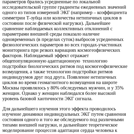
параметров брались усредненные по локальной
исследовательской группе градиенты ежедневных значений
одного из типов измерений ЭКГ (например – коэффициента
симметрии Т-зубца или количества нетипичных циклов в
состоянии после физической нагрузки). Дальнейшее
сравнение наблюдаемых коллективных отклонений с
параметрами внешней среды показало наличие
одновременных (в пределах суток) выбросов усредненных
физиологических параметров во всех городах-участниках
мониторинга при резких вариациях космогеофизических
факторов. Наблюдаемый эффект отражает
общепопуляционную адаптационную технологию
подстройки биологических ритмов под космогеофизические
возмущения, а также технологию подстройки ритмов
индивидуумов друг под друга. Появление нетипичных
циклов во время геомагнитного возмущения на широте
Москвы проявлялось у 80% обследуемых мужчин, и у 35%
женщин. Однако у женщин наблюдался более высокий
уровень базовой хаотичности ЭКГ сигнала.
Для дальнейшего изучения этого эффекта проводилось
изучение динамики индивидуальных ЭКГ путем сравнения
состояния одного и того же обследуемого под различными
типами внешней нагрузки, и дальнейшее теоретическое
моделирование процессов адаптации сердца человека к