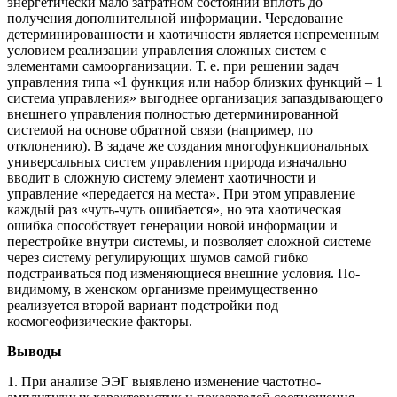
энергетически мало затратном состоянии вплоть до
получения дополнительной информации. Чередование
детерминированности и хаотичности является непременным
условием реализации управления сложных систем с
элементами самоорганизации. Т. е. при решении задач
управления типа «1 функция или набор близких функций – 1
система управления» выгоднее организация запаздывающего
внешнего управления полностью детерминированной
системой на основе обратной связи (например, по
отклонению). В задаче же создания многофункциональных
универсальных систем управления природа изначально
вводит в сложную систему элемент хаотичности и
управление «передается на места». При этом управление
каждый раз «чуть-чуть ошибается», но эта хаотическая
ошибка способствует генерации новой информации и
перестройке внутри системы, и позволяет сложной системе
через систему регулирующих шумов самой гибко
подстраиваться под изменяющиеся внешние условия. По-
видимому, в женском организме преимущественно
реализуется второй вариант подстройки под
космогеофизические факторы.
Выводы
1. При анализе ЭЭГ выявлено изменение частотно-