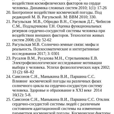
воздействия космофизических факторов на сердце
человека. Динамика сложных систем 2010; 1(1): 17-26
Биотропное воздействие космической погоды. Под
редакцией М. В. Рагульской. М: ВВМ 2010; 330.
Рагульская М.В., Обридко В.Н., Стрелков Д.Г., Чибисов
С.М., Подладчикова Т.Н. Оценка функциональных
резервов сердечно-сосудистой системы человека при
воздействии внешних факторов. Технологии живых
систем 2008; (3): 52-62
Рагульская М.В. Солнечно-земные связи: мифы и
реальность. Психосоматические и интегративные
исследования 2017; 3: 0301
Русалов В.М., Русалова М.Н., Стрельникова Е.В.
Электрофизиологическое исследование мотивации
выбора у человека. Успехи физиологических наук 2002;
33 (2): 68–82
Самсонов С.Н., Маныкина В.И., Паршина С.С.
Влияние космической погоды на различных фазах
солнечного цикла на сердечно-сосудистую систему
человека. Здоровье и образование в XXI веке 2014
16(12): 5-8.
Самсонов С.Н., Маныкина В.И., Паршина С.С. Отклик
сердечно-сосудистой системы людей с различным
состоянием адаптационной системы на изменения
параметров космической погоды. Космические факторы