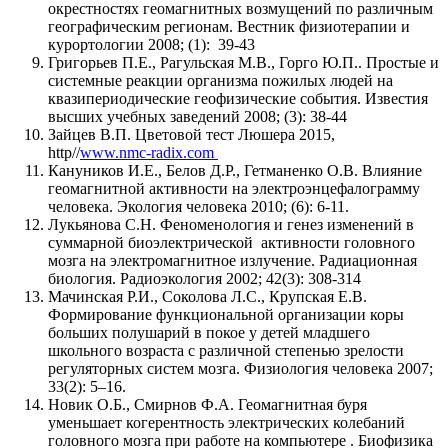
окрестностях геомагнитных возмущений по различным
географическим регионам. Вестник физиотерапии и
курортологии 2008; (1): 39-43
Григорьев П.Е., Рагульская М.В., Горго Ю.П.. Простые и
системные реакции организма пожилых людей на
квазипериодические геофизические события. Известия
высших учебных заведений 2008; (3): 38-44
Зайцев В.П. Цветовой тест Люшера 2015,
http//
www.nmc-radix.com
Кануников И.Е., Белов Д.Р., Гетманенко О.В. Влияние
геомагнитной активности на электроэнцефалограмму
человека. Экология человека 2010; (6): 6-11.
Лукьянова С.Н. Феноменология и генез изменений в
суммарной биоэлектрической активности головного
мозга на электромагнитное излучение. Радиационная
биология. Радиоэкология 2002; 42(3): 308-314
Мачинская Р.И., Соколова Л.С., Крупская Е.В.
Формирование функциональной организации коры
больших полушарий в покое у детей младшего
школьного возраста с различной степенью зрелости
регуляторных систем мозга. Физиология человека 2007;
33(2): 5–16.
Новик О.Б., Смирнов Ф.А. Геомагнитная буря
уменьшает когерентность электрических колебаний
головного мозга при работе на компьютере . Биофизика