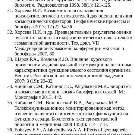
биология. Радиоэкология 1998. 38(1): 121-125.
Хорсева Н.И. Возможность использования
психофизиологических показателей для оценки влияния
космофизических факторов. Геофизические процессы и
биосфера 2013; 12 (2): 34-36.
Хорсева Н.И. и др. Предварительные результаты оценки
чувствительности психофизиологических показателей к
геомагнитной активности. Тез. докл. VII
Международной Крымской конференции «Космос и
биосфера» 2007, 80
Шаров Р.А., Козлова И.Ю. Влияние курсового
применения аудиовизуальной стимуляции на некоторые
характеристики функционального состояния организма.
Вестник Российской военно-медицинской академии
2007; 3 (19): 29–32
Чибисов С.М., Катинас Г.С., Рагульская М.В.. Биоритмы
и космос: мониторинг космо- биосферных связей. М.:
Монография 2013, 442.
Чибисов С.М., Вишневский В.В., Рагульская М.В.
Телекоммуникационное мониторирование как метод
изучения влияния гелиогеомагнитных флюктуаций на
функцию сердца. Бюллетень экспериментальной
биологии и медицины 2008 145(6): 714 - 718.
Babayev E.S., Allahverdiyeva A.A. Effects of geomagnetic