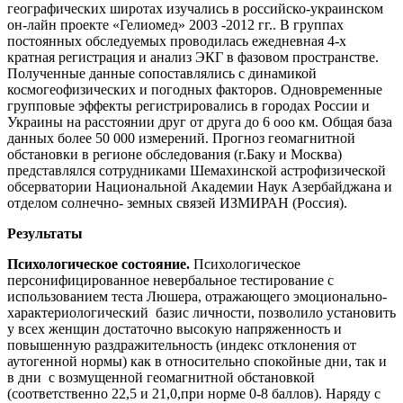
географических широтах изучались в российско-украинском
он-лайн проекте «Гелиомед» 2003 -2012 гг.. В группах
постоянных обследуемых проводилась ежедневная 4-х
кратная регистрация и анализ ЭКГ в фазовом пространстве.
Полученные данные сопоставлялись с динамикой
космогеофизических и погодных факторов. Одновременные
групповые эффекты регистрировались в городах России и
Украины на расстоянии друг от друга до 6 ооо км. Общая база
данных более 50 000 измерений. Прогноз геомагнитной
обстановки в регионе обследования (г.Баку и Москва)
представлялся сотрудниками Шемахинской астрофизической
обсерватории Национальной Академии Наук Азербайджана и
отделом солнечно- земных связей ИЗМИРАН (Россия).
Результаты
Психологическое состояние.
Психологическое
персонифицированное невербальное тестирование с
использованием теста Люшера, отражающего эмоционально-
характериологический базис личности, позволило установить
у всех женщин достаточно высокую напряженность и
повышенную раздражительность (индекс отклонения от
аутогенной нормы) как в относительно спокойные дни, так и
в дни с возмущенной геомагнитной обстановкой
(соответственно 22,5 и 21,0,при норме 0-8 баллов). Наряду с