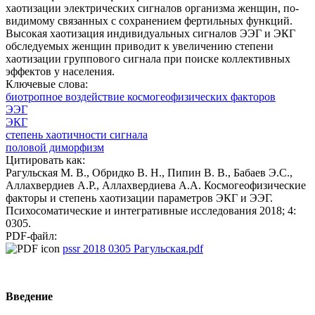
хаотизации электрических сигналов организма женщин, по-
видимому связанных с сохранением фертильных функций.
Высокая хаотизация индивидуальных сигналов ЭЭГ и ЭКГ
обследуемых женщин приводит к увеличению степени
хаотизации группового сигнала при поиске коллективных
эффектов у населения.
Ключевые слова:
биотропное воздействие космогеофизических факторов
ЭЭГ
ЭКГ
степень хаотичности сигнала
половой диморфизм
Цитировать как:
Рагульская М. В., Обридко В. Н., Пипин В. В., Бабаев Э.С.,
Аллахвердиев А.Р., Аллахвердиева А.А. Космогеофизические
факторы и степень хаотизации параметров ЭКГ и ЭЭГ.
Психосоматические и интегративные исследования 2018; 4:
0305.
PDF-файл:
pssr 2018 0305 Рагульская.pdf
Введение