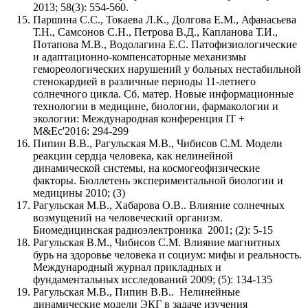
2013; 58(3): 554-560.
Паршина С.С., Токаева Л.К., Долгова Е.М., Афанасьева
Т.Н., Самсонов С.Н., Петрова В.Д., Капланова Т.И.,
Потапова М.В., Водолагина Е.С. Патофизиологические
и адаптационно-компенсаторные механизмы
гемореологических нарушений у больных нестабильной
стенокардией в различные периоды 11-летнего
солнечного цикла. Сб. матер. Новые информационные
технологии в медицине, биологии, фармакологии и
экологии: Международная конференция IT +
M&Ec'2016: 294-299
Пипин В.В., Рагульская М.В., Чибисов С.М. Модели
реакции сердца человека, как нелинейной
динамической системы, на космогеофизические
факторы. Бюллетень экспериментальной биологии и
медицины 2010; (3)
Рагульская М.В., Хабарова О.В.. Влияние солнечных
возмущений на человеческий организм.
Биомедицинская радиоэлектроника 2001; (2): 5-15
Рагульская В.М., Чибисов С.М. Влияние магнитных
бурь на здоровье человека и социум: мифы и реальность.
Международный журнал прикладных и
фундаментальных исследований 2009; (5): 134-135
Рагульская М.В., Пипин В.В.. Нелинейные
динамические модели ЭКГ в задаче изучения