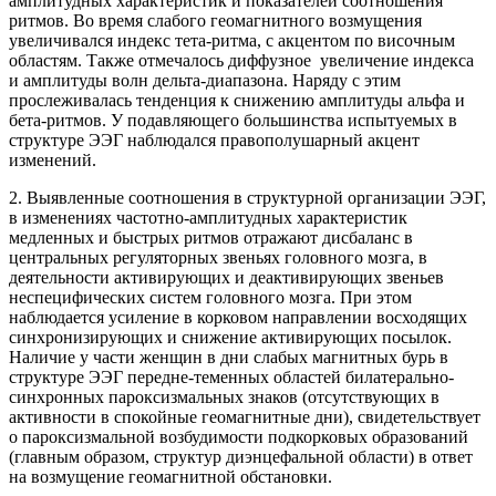
амплитудных характеристик и показателей соотношения
ритмов. Во время слабого геомагнитного возмущения
увеличивался индекс тета-ритма, с акцентом по височным
областям. Также отмечалось диффузное увеличение индекса
и амплитуды волн дельта-диапазона. Наряду с этим
прослеживалась тенденция к снижению амплитуды альфа и
бета-ритмов. У подавляющего большинства испытуемых в
структуре ЭЭГ наблюдался правополушарный акцент
изменений.
2. Выявленные соотношения в структурной организации ЭЭГ,
в изменениях частотно-амплитудных характеристик
медленных и быстрых ритмов отражают дисбаланс в
центральных регуляторных звеньях головного мозга, в
деятельности активирующих и деактивирующих звеньев
неспецифических систем головного мозга. При этом
наблюдается усиление в корковом направлении восходящих
синхронизирующих и снижение активирующих посылок.
Наличие у части женщин в дни слабых магнитных бурь в
структуре ЭЭГ передне-теменных областей билатерально-
синхронных пароксизмальных знаков (отсутствующих в
активности в спокойные геомагнитные дни), свидетельствует
о пароксизмальной возбудимости подкорковых образований
(главным образом, структур диэнцефальной области) в ответ
на возмущение геомагнитной обстановки.