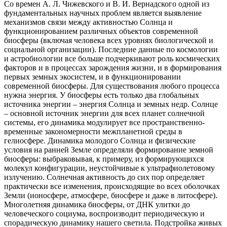
Со времен А. Л. Чижевского и В. И. Вернадского одной из
фундаментальных научных проблем является выявление
механизмов связи между активностью Солнца и
функционированием различных объектов современной
биосферы (включая человека всех уровнях биологической и
социальной организации). Последние данные по космологии
и астробиологии все больше подчеркивают роль космических
факторов и в процессах зарождения жизни, и в формирования
первых земных экосистем, и в функционировании
современной биосферы. Для существования любого процесса
нужна энергия. У биосферы есть только два глобальных
источника энергии – энергия Солнца и земных недр. Солнце
– основной источник энергии для всех планет солнечной
системы, его динамика модулирует все пространственно-
временные закономерности межпланетной среды в
гелиосфере. Динамика молодого Солнца и физические
условия на ранней Земле определяли формирование земной
биосферы: выбраковывая, к примеру, из формирующихся
молекул конфигурации, неустойчивые к ультрафиолетовому
излучению. Солнечная активность до сих пор определяет
практически все изменения, происходящие во всех оболочках
Земли (ионосфере, атмосфере, биосфере и даже в литосфере).
Многолетняя динамика биосферы, от ДНК улитки до
человеческого социума, воспроизводит периодическую и
спорадическую динамику нашего светила. Подстройка живых