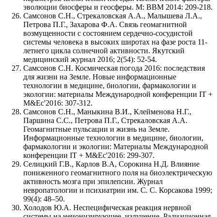
эволюции биосферы и геосферы. М: ВВМ 2014: 209-218.
Самсонов С.Н., Стрекаловская А.А., Малышева Л.А.,
Петрова П.Г., Захарова Ф.А. Связь геомагнитной
возмущенности с состоянием сердечно-сосудистой
системы человека в высоких широтах на фазе роста 11-
летнего цикла солнечной активности. Якутский
медицинский журнал 2016; 2(54): 52-54.
Самсонов С.Н. Космическая погода 2016: последствия
для жизни на Земле. Новые информационные
технологии в медицине, биологии, фармакологии и
экологии: материалы Международной конференции IT +
M&Ec'2016: 307-312.
Самсонов С.Н., Маныкина В.И., Клейменова Н.Г.,
Паршина С.С., Петрова П.Г., Стрекаловская А.А.
Геомагнитные пульсации и жизнь на Земле.
Информационные технологии в медицине, биологии,
фармакологии и экологии: Материалы Международной
конференции IT + M&Ec'2016: 299-307.
Селицкий Г.В., Карлов В.А, Сорокина Н.Д. Влияние
пониженного геомагнитного поля на биоэлектрическую
активность мозга при эпилепсии. Журнал
невропатологии и психиатрии им. С. С. Корсакова 1999;
99(4): 48–50.
Холодов Ю.А. Неспецифическая реакция нервной
системы на неионизирующее излучение. Радиационная