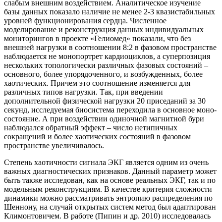
слабым внешним воздействием. Аналитическое изучение
базы данных показало наличие не менее 2-3 квазистабильных
уровней функционирования сердца. Численное
моделирование и реконструкция данных индивидуальных
мониторингов в проекте «Гелиомед» показали, что без
внешней нагрузки в соотношении 8:2 в фазовом пространстве
наблюдается не монопортрет кардиоциклов, а суперпозиция
нескольких топологически различных фазовых состояний –
основного, более упорядоченного, и возбужденных, более
хаотических. Причем это соотношение изменяется для
различных типов нагрузки. Так, при введении
дополнительной физической нагрузки 20 приседаний за 30
секунд, исследуемая биосистема переходила в основное моно-
состояние. А при воздействии одиночной магнитной бури
наблюдался обратный эффект – число нетипичных
сокращений и более хаотических состояний в фазовом
пространстве увеличивалось.
Степень хаотичности сигнала ЭКГ является одним из очень
важных диагностических признаков. Данный параметр может
быть также исследован, как на основе реальных ЭКГ, так и по
модельным реконструкциям. В качестве критерия сложности
динамики можно рассматривать энтропию распределения по
Шеннону, на случай открытых систем метод был адаптирован
Климонтовичем. В работе (Пипин и др. 2010) исследовалась