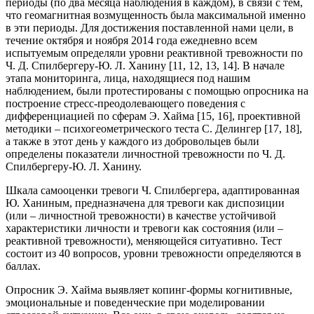
периоды (по два месяца наблюдения в каждом), в связи с тем,
что геомагнитная возмущенность была максимальной именно
в эти периоды. Для достижения поставленной нами цели, в
течение октября и ноября 2014 года ежедневно всем
испытуемым определяли уровни реактивной тревожности по
Ч. Д. Спилбергеру-Ю. Л. Ханину [11, 12, 13, 14]. В начале
этапа мониторинга, лица, находящиеся под нашим
наблюдением, были протестированы с помощью опросника на
построение стресс-преодолевающего поведения с
дифференциацией по сферам Э. Хайма [15, 16], проективной
методики – психогеометрического теста С. Делингер [17, 18],
а также в этот день у каждого из добровольцев были
определены показатели личностной тревожности по Ч. Д.
Спилбергеру-Ю. Л. Ханину.
Шкала самооценки тревоги Ч. Спилбергера, адаптированная
Ю. Ханиным, предназначена для тревоги как диспозиции
(или – личностной тревожности) в качестве устойчивой
характеристики личности и тревоги как состояния (или –
реактивной тревожности), меняющейся ситуативно. Тест
состоит из 40 вопросов, уровни тревожности определяются в
баллах.
Опросник Э. Хайма выявляет копинг-формы когнитивные,
эмоциональные и поведенческие при моделировании