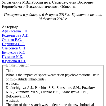
Управление МВД России по г. Саратову; член Восточно-
Европейского Психосоматического Общества.
Поступила в редакцию 6 февраля 2018 г., Принята в печать
14 февраля 2018 г.
Автор(ы):
Афанасьева Т.Н.
Кодочигова А.И.
Оленко Е.С.
Паршина С.С.
Самсонов С.Н.
Белоусова К.О.
Пузаков К.К.
Юранова Ю.В.
English version
Title:
What is the impact of space weather on psycho-emotional state
of mid-latitude inhabitants?
Authors:
Kodochigova A.I., Parshina S.S., Samsonov S.N., Puzakov
K.K., Yuranova Yu.V., Olenko E.S., Afanasyeva T.N.,
Belousova K.O.
Abstract:
The aim of the research was to determine the psychological