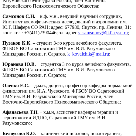
Разумовского Минздрава России, член Восточно-
Европейского Психосоматического Общества;
Самсонов С.Н.
– к.ф.-м.н., ведущий научный сотрудник,
Институт космофизических исследований и аэрономии им.
Ю.Г. Шафера СО РАН; адрес: 677980, Якутск, пр. Ленина, 31;
конт. тел.: +7(411)2390446; эл. адрес
s_samsonov@ikfia.ysn.ru
;
Пузаков К.К. –
студент 3-го курса лечебного факультета,
ФГБОУ ВО Саратовский ГМУ им. В.И. Разумовского
Минздрава России, г. Саратов,
k_kovalchik@mail.ru
;
Юранова Ю.В. –
студентка 3-го курса лечебного факультета,
ФГБОУ ВО Саратовский ГМУ им. В.И. Разумовского
Минздрава России, г. Саратов;
Оленко Е.С.
– д.м.н., доцент, профессор кафедры нормальной
физиологии им. И.А. Чуевского, ФГБОУ ВО Саратовский
ГМУ им. В.И. Разумовского Минздрава России, член
Восточно-Европейского Психосоматического Общества;
Афанасьева Т.Н.
– к.м.н, ассистент кафедры терапии и
геронтологии ИДПО, Саратовский ГМУ им. В.И.
Разумовского;
Белоусова К.О.
– клинический психолог, психотерапевт,