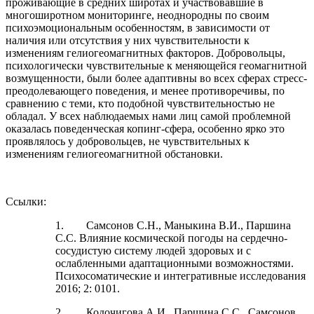
проживающие в средних широтах и участвовавшие в
многоширотном мониторинге, неоднородны по своим
психоэмоциональным особенностям, в зависимости от
наличия или отсутствия у них чувствительности к
изменениям гелиогеомагнитных факторов. Добровольцы,
психологически чувствительные к меняющейся геомагнитной
возмущенности, были более адаптивны во всех сферах стресс-
преодолевающего поведения, и менее противоречивы, по
сравнению с теми, кто подобной чувствительностью не
обладал. У всех наблюдаемых нами лиц самой проблемной
оказалась поведенческая копинг-сфера, особенно ярко это
проявлялось у добровольцев, не чувствительных к
изменениям гелиогеомагнитной обстановки.
Ссылки:
1. Самсонов С.Н., Маныкина В.И., Паршина
С.С. Влияние космической погоды на сердечно-
сосудистую систему людей здоровых и с
ослабленными адаптационными возможностями.
Психосоматические и интегративные исследования
2016; 2: 0101.
2. Кодочигова А.И., Паршина С.С., Самсонов