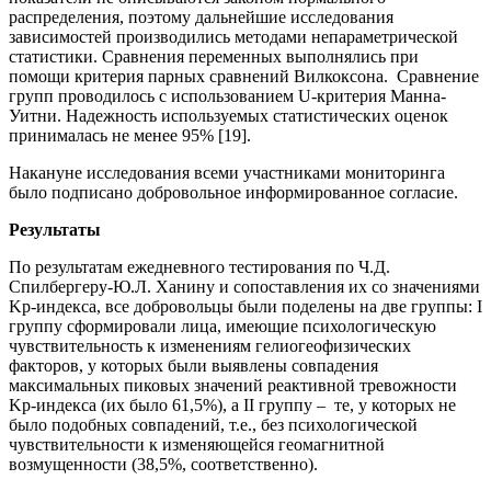
распределения, поэтому дальнейшие исследования
зависимостей производились методами непараметрической
статистики. Сравнения переменных выполнялись при
помощи критерия парных сравнений Вилкоксона. Сравнение
групп проводилось с использованием U-критерия Манна-
Уитни. Надежность используемых статистических оценок
принималась не менее 95% [19].
Накануне исследования всеми участниками мониторинга
было подписано добровольное информированное согласие.
Результаты
По результатам ежедневного тестирования по Ч.Д.
Спилбергеру-Ю.Л. Ханину и сопоставления их со значениями
Kp-индекса, все добровольцы были поделены на две группы: I
группу сформировали лица, имеющие психологическую
чувствительность к изменениям гелиогеофизических
факторов, у которых были выявлены совпадения
максимальных пиковых значений реактивной тревожности
Kp-индекса (их было 61,5%), а II группу – те, у которых не
было подобных совпадений, т.е., без психологической
чувствительности к изменяющейся геомагнитной
возмущенности (38,5%, соответственно).