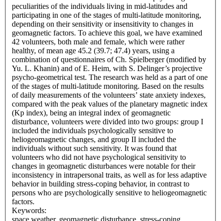
peculiarities of the individuals living in mid-latitudes and
participating in one of the stages of multi-latitude monitoring,
depending on their sensitivity or insensitivity to changes in
geomagnetic factors. To achieve this goal, we have examined
42 volunteers, both male and female, which were rather
healthy, of mean age 45.2 (39.7; 47.4) years, using a
combination of questionnaires of Ch. Spielberger (modified by
Yu. L. Khanin) and of E. Heim, with S. Delinger’s projective
psycho-geometrical test. The research was held as a part of one
of the stages of multi-latitude monitoring. Based on the results
of daily measurements of the volunteers’ state anxiety indexes,
compared with the peak values of the planetary magnetic index
(Kp index), being an integral index of geomagnetic
disturbance, volunteers were divided into two groups: group I
included the individuals psychologically sensitive to
heliogeomagnetic changes, and group II included the
individuals without such sensitivity. It was found that
volunteers who did not have psychological sensitivity to
changes in geomagnetic disturbances were notable for their
inconsistency in intrapersonal traits, as well as for less adaptive
behavior in building stress-coping behavior, in contrast to
persons who are psychologically sensitive to heliogeomagnetic
factors.
Keywords:
space weather, geomagnetic disturbance, stress-coping