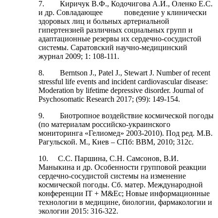
7. Киричук В.Ф., Кодочигова А.И., Оленко Е.С.
и др. Совладающее поведение у клинически
здоровых лиц и больных артериальной
гипертензией различных социальных групп и
адаптационные резервы их сердечно-сосудистой
системы. Саратовский научно-медицинский
журнал 2009; 1: 108-111.
8. Berntson J., Patel J., Stewart J. Number of recent
stressful life events and incident cardiovascular disease:
Moderation by lifetime depressive disorder. Journal of
Psychosomatic Research 2017; (99): 149-154.
9. Биотропное воздействие космической погоды
(по материалам российско-украинского
мониторинга «Гелиомед» 2003-2010). Под ред. М.В.
Рагульской. М., Киев – СПб: ВВМ, 2010; 312с.
10. С.С. Паршина, С.Н. Самсонов, В.И.
Маныкина и др. Особенности групповой реакции
сердечно-сосудистой системы на изменение
космической погоды. Сб. матер. Международной
конференции IT + M&Ec; Новые информационные
технологии в медицине, биологии, фармакологии и
экологии 2015: 316-322.