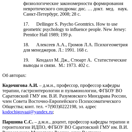
физиологические закономерности формирования
невротического синдрома: дис. … докт. мед. наук.
Санкт-Петербург, 2008; 28 с.
17. Dellinger S. Psycho Geomtrics. How to use
geometric psychology to influence people. New Jersey:
Prentice Hall 1989; 199 p.
18. Алексеев А.А., Громов Л.А. Психогеометрия
для менеджеров. Л.: 1991. 168 с.
19. Кендалл М. Дж., Стюарт А. Статистические
выводы и связи. М.: 1973. 402 с.
Об авторах:
Кодочигова А.И.
– д.м.н., профессор, профессор кафедры
терапии, гастроэнтерологии и пульмонологии, ФГБОУ ВО
Саратовский ГМУ им. В.И. Разумовского Минздрава России,
член Совета Восточно-Европейского Психосоматического
Общества; конт. тел. +7(903)0222198, эл. адрес
kodochigovaai@yandex.ru
;
Паршина С.С.
– д.м.н., доцент, профессор кафедры терапии и
геронтологии ИДПО, ФГБОУ ВО Саратовский ГМУ им. В.И.