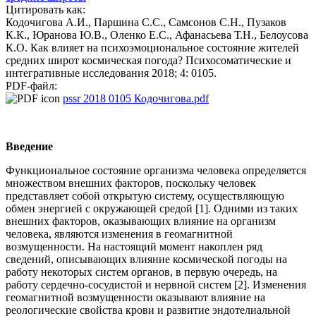
Цитировать как:
Кодочигова А.И., Паршина С.С., Самсонов С.Н., Пузаков
К.К., Юранова Ю.В., Оленко Е.С., Афанасьева Т.Н., Белоусова
К.О. Как влияет на психоэмоциональное состояние жителей
средних широт космическая погода? Психосоматические и
интегративные исследования 2018; 4: 0105.
PDF-файл:
pssr 2018 0105 Кодочигова.pdf
Введение
Функциональное состояние организма человека определяется
множеством внешних факторов, поскольку человек
представляет собой открытую систему, осуществляющую
обмен энергией с окружающей средой [1]. Одними из таких
внешних факторов, оказывающих влияние на организм
человека, являются изменения в геомагнитной
возмущенности. На настоящий момент накоплен ряд
сведений, описывающих влияние космической погоды на
работу некоторых систем органов, в первую очередь, на
работу сердечно-сосудистой и нервной систем [2]. Изменения
геомагнитной возмущенности оказывают влияние на
реологические свойства крови и развитие эндотелиальной