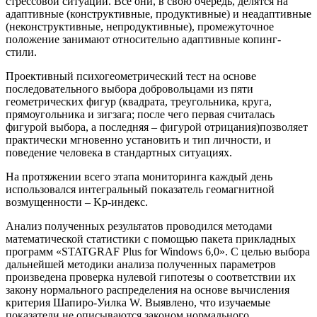
стрессовой ситуации. Все они, в свою очередь, делятся на
адаптивные (конструктивные, продуктивные) и неадаптивные
(неконструктивные, непродуктивные), промежуточное
положение занимают относительно адаптивные копинг-
стили.
Проективный психогеометрический тест на основе
последовательного выбора добровольцами из пяти
геометрических фигур (квадрата, треугольника, круга,
прямоугольника и зигзага; после чего первая считалась
фигурой выбора, а последняя – фигурой отрицания)позволяет
практически мгновенно установить и тип личности, и
поведение человека в стандартных ситуациях.
На протяжении всего этапа мониторинга каждый день
использовался интегральный показатель геомагнитной
возмущенности – Kp-индекс.
Анализ полученных результатов проводился методами
математической статистики с помощью пакета прикладных
программ «STATGRAF Plus for Windows 6,0». С целью выбора
дальнейшей методики анализа полученных параметров
произведена проверка нулевой гипотезы о соответствии их
закону нормального распределения на основе вычисления
критерия Шапиро-Уилка W. Выявлено, что изучаемые
показатели не описываются законом нормального