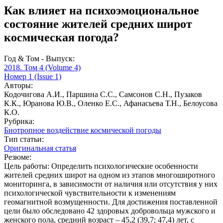
Как влияет на психоэмоциональное
состояние жителей средних широт
космическая погода?
Год & Том - Выпуск:
2018. Том 4 (Volume 4)
Номер 1 (Issue 1)
Авторы:
Кодочигова А.И., Паршина С.С., Самсонов С.Н., Пузаков
К.К., Юранова Ю.В., Оленко Е.С., Афанасьева Т.Н., Белоусова
К.О.
Рубрика:
Биотропное воздействие космической погоды
Тип статьи:
Оригинальная статья
Резюме:
Цель работы: Определить психологические особенности
жителей средних широт на одном из этапов многоширотного
мониторинга, в зависимости от наличия или отсутствия у них
психологической чувствительности к изменениям
геомагнитной возмущенности. Для достижения поставленной
цели было обследовано 42 здоровых добровольца мужского и
женского пола, средний возраст – 45,2 (39,7; 47,4) лет, с