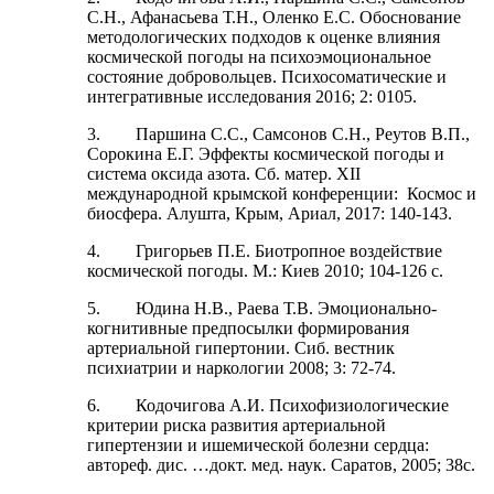
С.Н., Афанасьева Т.Н., Оленко Е.С. Обоснование
методологических подходов к оценке влияния
космической погоды на психоэмоциональное
состояние добровольцев. Психосоматические и
интегративные исследования 2016; 2: 0105.
3. Паршина С.С., Самсонов С.Н., Реутов В.П.,
Сорокина Е.Г. Эффекты космической погоды и
система оксида азота. Сб. матер. XII
международной крымской конференции: Космос и
биосфера. Алушта, Крым, Ариал, 2017: 140-143.
4. Григорьев П.Е. Биотропное воздействие
космической погоды. М.: Киев 2010; 104-126 с.
5. Юдина Н.В., Раева Т.В. Эмоционально-
когнитивные предпосылки формирования
артериальной гипертонии. Сиб. вестник
психиатрии и наркологии 2008; 3: 72-74.
6. Кодочигова А.И. Психофизиологические
критерии риска развития артериальной
гипертензии и ишемической болезни сердца:
автореф. дис. …докт. мед. наук. Саратов, 2005; 38с.