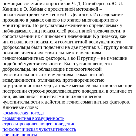
помощью сочетания опросников Ч. Д. Спилбергера-Ю. Л.
Ханина и Э. Хайма с проективной методикой –
психогеометрическим тестом С. Делингер. Исследование
проходило в рамках одного из этапов многоширотного
мониторинга. По результатам ежедневно определяемых у
наблюдаемых лиц показателей реактивной тревожности, в
сопоставлении их с пиковыми значениями Kp-индекса, как
интегрального показателя геомагнитной возмущенности,
добровольцы были поделены на две группы: в I группу вошли
психологически чувствительные к изменениям
гелиогеомагнитных факторов, а во II группу – не имеющие
подобной чувствительности. Было установлено, что
добровольцы, не обладающие психологической
чувствительностью к изменениям геомагнитной
возмущенности, отличались противоречивостью
внутриличностных черт, а также меньшей адаптивностью при
построении стресс-преодолевающего поведения, в отличие от
лиц, являющихся носителями психологической
чувствительности к действию гелиогеомагнитных факторов.
Ключевые слова:
космическая погода
геомагнитная возмущенность
стресс-преодолевающее поведение
психологическая чувствительность
средние широты