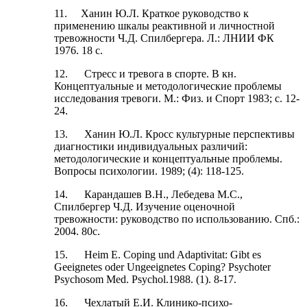
11. Ханин Ю.Л. Краткое руководство к
применению шкалы реактивной и личностной
тревожности Ч.Д. Спилбергера. Л.: ЛНИИ ФК
1976. 18 с.
12. Стресс и тревога в спорте. В кн.
Концептуальные и методологические проблемы
исследования тревоги. М.: Физ. и Спорт 1983; с. 12-
24.
13. Ханин Ю.Л. Кросс культурные перспективы
диагностики индивидуальных различий:
методологические и концептуальные проблемы.
Вопросы психологии. 1989; (4): 118-125.
14. Карандашев В.Н., Лебедева М.С.,
Спилбергер Ч.Д. Изучение оценочной
тревожности: руководство по использованию. Спб.:
2004. 80с.
15. Heim E. Coping und Adaptivitat: Gibt es
Geeignetes oder Ungeeignetes Coping? Psychoter
Psychosom Med. Psychol.1988. (1). 8-17.
16. Чехлатый Е.И. Клинико-психо-