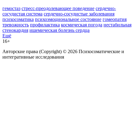
гемостаз
стресс-преодолевающее поведение
сердечно-
сосудистая система
сердечно-сосудистые заболевания
психосоматика
психоэмоциональное состояние
гомеопатия
тревожность
профилактика
космическая погода
нестабильная
стенокардия
ишемическая болезнь сердца
Ещё
16+
Авторские права (Copyright) © 2026 Психосоматические и
интегративные исследования