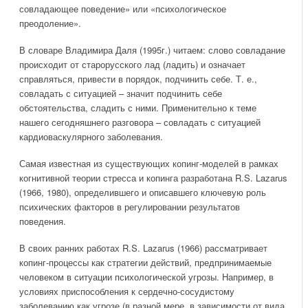
совладающее поведение» или «психологическое
преодоление».
В словаре Владимира Даля (1995г.) читаем: слово совладание
происходит от старорусского лад (ладить) и означает
справляться, привести в порядок, подчинить себе. Т. е.,
совладать с ситуацией – значит подчинить себе
обстоятельства, сладить с ними. Применительно к теме
нашего сегодняшнего разговора – совладать с ситуацией
кардиоваскулярного заболевания.
Самая известная из существующих копинг-моделей в рамках
когнитивной теории стресса и копинга разработана R.S. Lazarus
(1966, 1980), определившего и описавшего ключевую роль
психических факторов в регулировании результатов
поведения.
В своих ранних работах R.S. Lazarus (1966) рассматривает
копинг-процессы как стратегии действий, предпринимаемые
человеком в ситуации психологической угрозы. Например, в
условиях приспособления к сердечно-сосудистому
заболеванию как угрозе (в разной мере, в зависимости от вида