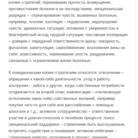
копинг-стратегий: переживание протеста, возмущения,
противостояния болезни и ее последствиям; эмоциональная
разрядка – отреагирование чувств, вызванных болезнью,
например, плачем; изоляция – подавление, недопущение
чувств, адекватных ситуации; оптимизм с уверенностью в
благоприятный исход трудной ситуации; пассивная кооперация
– доверие с передачей ответственности врачу; покорность,
фатализм, капитуляция; самообвинение, возложение вины на
себя; агрессивность, переживание злости, раздражение,
связанные с ограничением жизни болезнью.
К поведенческим копинг-стратегиям относятся: отвлечение –
обращение к какой-либо деятельности, уход в работу;
альтруизм – забота о других, когда собственные потребности
отодвигаются на второй план; компенсация – отвлекающее
исполнение каких-либо собственных желаний, например
покупки чего-то для себя или расслабление с помощью
алкоголя и т.д.; активное сотрудничество – ответственное
участие в диагностическом и лечебном процессе; поиск
эмоциональной поддержки – стремление быть выслушанным,
встретить содействие и понимание; активное избегание –
стремление избегать погружения в процесс лечения;