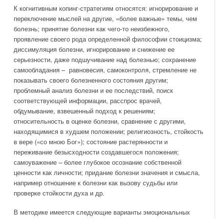
К когнитивным копинг-стратегиям относятся: игнорирование и
переключение мыслей на другие, «более важные» темы, чем
болезнь; принятие болезни как чего-то неизбежного,
проявление своего рода определенной философии стоицизма;
диссимуляция болезни, игнорирование и снижение ее
серьезности, даже подшучивание над болезнью; сохранение
самообладания – равновесия, самоконтроля, стремление не
показывать своего болезненного состояния другим;
проблемный анализ болезни и ее последствий, поиск
соответствующей информации, расспрос врачей,
обдумывание, взвешенный подход к решениям;
относительность в оценке болезни, сравнение с другими,
находящимися в худшем положении; религиозность, стойкость
в вере («со мною Бог»); состояние растерянности и
переживание безысходности создавшегося положения;
самоуважение – более глубокое осознание собственной
ценности как личности; придание болезни значения и смысла,
например отношение к болезни как вызову судьбы или
проверке стойкости духа и др.
В методике имеется следующие варианты эмоциональных