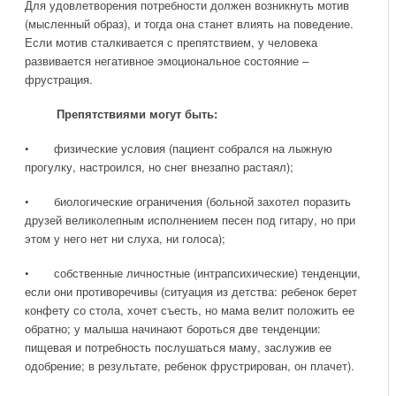
Для удовлетворения потребности должен возникнуть мотив
(мысленный образ), и тогда она станет влиять на поведение.
Если мотив сталкивается с препятствием, у человека
развивается негативное эмоциональное состояние –
фрустрация.
Препятствиями могут быть:
• физические условия (пациент собрался на лыжную
прогулку, настроился, но снег внезапно растаял);
• биологические ограничения (больной захотел поразить
друзей великолепным исполнением песен под гитару, но при
этом у него нет ни слуха, ни голоса);
• собственные личностные (интрапсихические) тенденции,
если они противоречивы (ситуация из детства: ребенок берет
конфету со стола, хочет съесть, но мама велит положить ее
обратно; у малыша начинают бороться две тенденции:
пищевая и потребность послушаться маму, заслужив ее
одобрение; в результате, ребенок фрустрирован, он плачет).