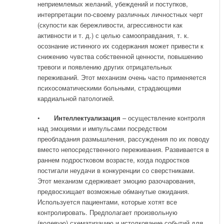
неприемлемых желаний, убеждений и поступков,
интерпретации по-своему различных личностных черт
(скупости как бережливости, агрессивности как
активности и т. д.) с целью самооправдания, т. к.
осознание истинного их содержания может привести к
снижению чувства собственной ценности, повышению
тревоги и появлению других отрицательных
переживаний. Этот механизм очень часто применяется
психосоматическими больными, страдающими
кардиальной патологией.
•
Интеллектуализация
– осуществление контроля
над эмоциями и импульсами посредством
преобладания размышления, рассуждения по их поводу
вместо непосредственного переживания. Развивается в
раннем подростковом возрасте, когда подростков
постигали неудачи в конкуренции со сверстниками.
Этот механизм сдерживает эмоцию разочарования,
предвосхищает возможные обманутые ожидания.
Используется пациентами, которые хотят все
контролировать. Предполагает произвольную
(волевую) схематизацию и истолкование событий для