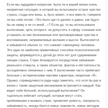
Если мы зададимся вопросом: была ли в вашей жизни очень
неприятная ситуация, в которой вы испытывали острое чувство
страха, стыда или вины, а, быть может, и все вместе, говорили
ли вы себе потом: «Это было где-то далеко и давно, как будто
бы не наяву и не со мной…»? Если да, то вы использовали
вытеснение, цель которого: не допустить в сферу сознания или
устранить из нее болезненные или противоречивые чувства и
воспоминания, неприемлемые желания и мысли. Вытесняется
и забывается обычно то, что снижает самооценку человека.
Это один из наиболее примитивных способов психологической
защиты, формируется у детей до пяти лет для сдерживания
эмоции страха. Страх блокируется посредством забывания
реального стимула, а также объектов, фактов и обстоятельств,
ассоциативно связанных с ним. К вытеснению часто прибегают
больные с истерическими чертами характера, незрелым «Я».
Однако, справедливости ради надо заметить, что хотя бы раз в
жизни с таким защитным механизмом встречается каждый. Как
ведет себя больной, использующий вытеснение? Он
тщательно избегает ситуаций, которые могут стать
проблемными и вызвать страх; проявляет робость, покорность,
забывчивость; иногда боится новых знакомств, новых методов