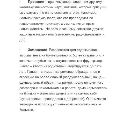
•
Проекция
– приписывание пациентом другому
человеку личностных черт, мотивов, которые присущи
ему самому (но он не осознает этого). Например,
больной рассказывает, что его преследуют по
национальному признаку, а сам является ярым
националистом. Не осознавать ему помогают другие
защитные механизмы (вытеснение, рационализация и
др.)
•
Замещение
. Развивается для сдерживания
эмоции гнева на более сильного, более старшего или
значимого субъекта, выступающего как фрустратор
(часто – кто-то из родителей). Формируется до пяти
лет. Пациент снимает напряжение, обращая гнев и
агрессию на более слабый (неодушевленный, чаще –
одушевленный объект, например, после неприятного
разговора с начальником на работе, дома «срывается»
на близких – жене или детях) или на самого себя
(аутоагрессия, приводящая к депрессии). Очень часто
замещение используют именно психосоматические
больные.