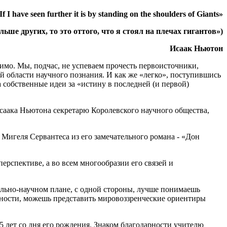
If I have seen further it is by standing on the shoulders of Giants»
льше других, то это оттого, что я стоял на плечах гигантов»)
Исаак Ньютон
имо. Мы, подчас, не успеваем прочесть первоисточники,
 области научного познания. И как же «легко», поступившись
собственные идеи за «истину в последней (и первой)
саака Ньютона секретарю Королевского научного общества,
Мигеля Сервантеса из его замечательного романа - «Дон
рспективе, а во всем многообразии его связей и
ально-научном плане, с одной стороны, лучше понимаешь
личности, можешь представить мировоззренческие ориентиры
5 лет со дня его рождения. Знаком благодарности учителю