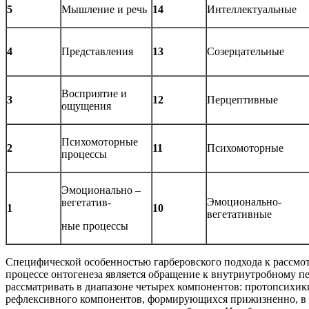
5
Мышление и речь
14
Интеллектуальные
4
Представления
13
Созерцательные
Восприятие и
3
12
Перцептивные
ощущения
Психомоторные
2
11
Психомоторные
процессы
Эмоционально –
Эмоционально-
вегетатив-
1
10
вегетативные
ные процессы
Специфической особенностью гарберовского подхода к рассмо
процессе онтогенеза является обращение к внутриутробному п
рассматривать в диапазоне четырех компонентов: протопсихик
рефлексивного компонентов, формирующихся прижизненно, в хо