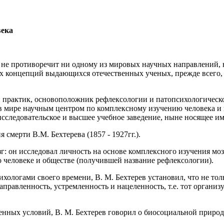
века
не противоречит ни одному из мировых научных направлений, вх
ках концепций выдающихся отечественных ученых, прежде всего,
 практик, основоположник рефлексологии и патопсихологическо
в мире научным центром по комплексному изучению человека и 
следовательское и высшее учебное заведение, ныне носящее имя
я смерти В.М. Бехтерева (1857 - 1927гг.).
мозг: он исследовал личность на основе комплексного изучения 
о человеке и обществе (получившей название рефлексологии).
логами своего времени, В. М. Бехтерев установил, что не тольк
 направленность, устремленность и нацеленность, т.е. тот орга
нных условий, В. М. Бехтерев говорил о биосоциальной природ