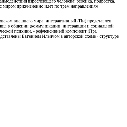
аимодействия взрослеющего человека: ребенка, подростка,
а с миром прижизненно идет по трем направлениям:
овеком внешнего мира, интерактивный (Пи) представлен
ивы в общении (коммуникации, интеракции и социальной
еческой психики, - рефлексивный компонент (Пр),
дставлены Евгением Ильичом в авторской схеме - структуре