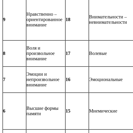
Нравственно –
Внимательности –
9
ориентированное
18
невнимательности
внимание
Воля и
8
произвольное
17
Волевые
внимание
Эмоции и
7
непроизвольное
16
Эмоциональные
внимание
Высшие формы
6
15
Мнемические
памяти