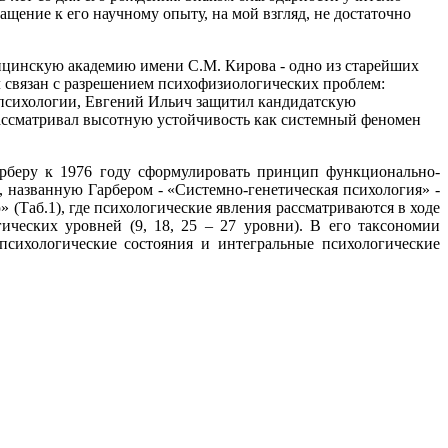
ащение к его научному опыту, на мой взгляд, не достаточно
ицинскую академию имени С.М. Кирова - одно из старейших
л связан с разрешением психофизиологических проблем:
и психологии, Евгений Ильич защитил кандидатскую
ассматривал высотную устойчивость как системный феномен
арберу к 1976 году сформулировать принцип функционально-
 названную Гарбером - «Системно-генетическая психология» -
Таб.1), где психологические явления рассматриваются в ходе
огических уровней (9, 18, 25 – 27 уровни). В его таксономии
психологические состояния и интегральные психологические