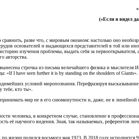
«
(«Если я видел да
равнить, разве что, с мировым океаном: настолько оно необозр
рудов основателей и выдающихся представителей в той или иной
сторию изучения проблемы, выдать себя за первооткрывателя, а 
го авторства.
 вынесена строчка из письма величайшего физика и мыслителя И
f I have seen further it is by standing on the shoulders of Giants».
ходимейших условий миропознания. Перефразируя высказывание 
 тебе, кто ты».
инимать мир не в его сиюминутности и, даже, не в линейной пе
ости человека, в конкретном случае, становление в профессион
тность её научного видения. Зная, так называемых, референтов 
по жизни родился восьмого мая 1923. В 2018 году исполнится 9