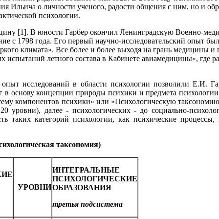
ия Ильича о личности ученого, радости общения с ним, но и обр
актической психологии.
ицину [1]. В юности Гарбер окончил Ленинградскую Военно-мед
ие с 1798 года. Его первый научно-исследовательский опыт бы
ркого климата». Все более и более выходя на грань медицины 
х испытаний летного состава в Кабинете авиамедицины», где р
 опыт исследований в области психологии позволили Е.И. Г
ег в основу концепции природы психики и предмета психологии,
ему компонентов психики» или «Психологическую таксономию» (
, 20 уровни), далее - психологических - до социально-психол
сть таких категорий психологии, как психические процессы, 
сихологическая таксономия)
ИНТЕГРАЛЬНЫЕ
КИЕ
ПСИХОЛОГИЧЕСКИЕ
УРОВНИ
ОБРАЗОВАНИЯ
третья подсистема