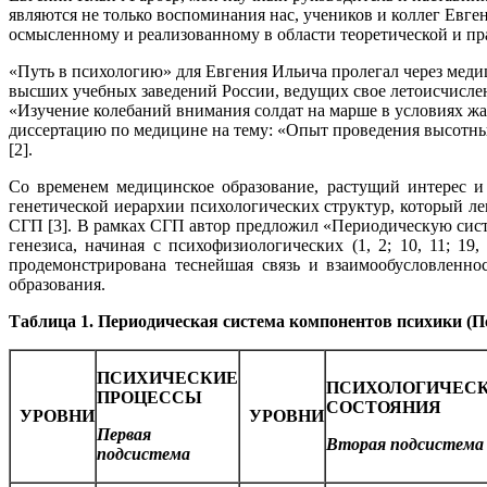
являются не только воспоминания нас, учеников и коллег Евген
осмысленному и реализованному в области теоретической и пр
«Путь в психологию» для Евгения Ильича пролегал через мед
высших учебных заведений России, ведущих свое летоисчислен
«Изучение колебаний внимания солдат на марше в условиях жа
диссертацию по медицине на тему: «Опыт проведения высотны
[2].
Со временем медицинское образование, растущий интерес и
генетической иерархии психологических структур, который л
СГП [3]. В рамках СГП автор предложил «Периодическую сист
генезиса, начиная с психофизиологических (1, 2; 10, 11; 19
продемонстрирована теснейшая связь и взаимообусловленно
образования.
Таблица 1. Периодическая система компонентов психики (П
ПСИХИЧЕСКИЕ
ПСИХОЛОГИЧЕС
ПРОЦЕССЫ
СОСТОЯНИЯ
УРОВНИ
УРОВНИ
Первая
Вторая подсистема
подсистема