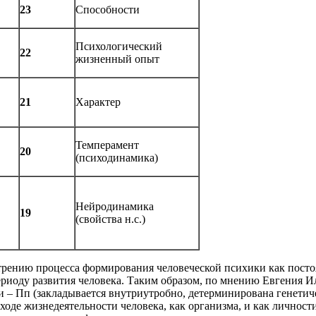
23
Способности
Психологический
22
жизненный опыт
21
Характер
Темперамент
20
(психодинамика)
Нейродинамика
19
(свойства н.с.)
трению процесса формирования человеческой психики как пост
ериоду развития человека. Таким образом, по мнению Евгения 
и – Пп (закладывается внутриутробно, детерминирована генетич
де жизнедеятельности человека, как организма, и как личност