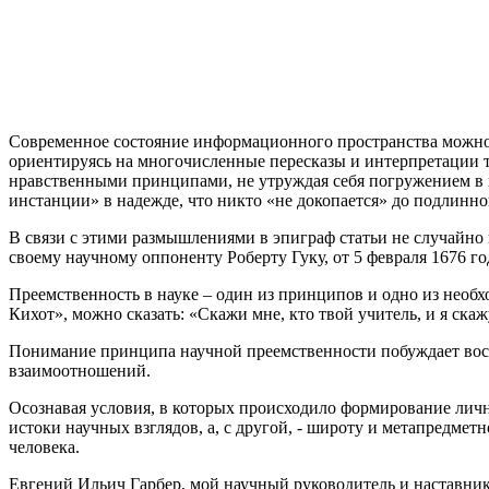
Современное состояние информационного пространства можно с
ориентируясь на многочисленные пересказы и интерпретации т
нравственными принципами, не утруждая себя погружением в и
инстанции» в надежде, что никто «не докопается» до подлинно
В связи с этими размышлениями в эпиграф статьи не случайно
своему научному оппоненту Роберту Гуку, от 5 февраля 1676 года: «I
Преемственность в науке – один из принципов и одно из необ
Кихот», можно сказать: «Скажи мне, кто твой учитель, и я скажу
Понимание принципа научной преемственности побуждает воспр
взаимоотношений.
Осознавая условия, в которых происходило формирование личн
истоки научных взглядов, а, с другой, - широту и метапредме
человека.
Евгений Ильич Гарбер, мой научный руководитель и наставник 