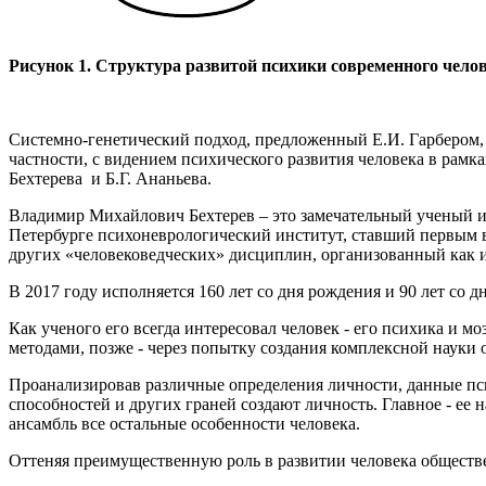
Рисунок 1. Структура развитой психики современного чело
Системно-генетический подход, предложенный Е.И. Гарбером, 
частности, с видением психического развития человека в рам
Бехтерева и Б.Г. Ананьева.
Владимир Михайлович Бехтерев – это замечательный ученый и
Петербурге психоневрологический институт, ставший первым 
других «человековедческих» дисциплин, организованный как ис
В 2017 году исполняется 160 лет со дня рождения и 90 лет со дн
Как ученого его всегда интересовал человек - его психика и 
методами, позже - через попытку создания комплексной науки 
Проанализировав различные определения личности, данные психо
способностей и других граней создают личность. Главное - ее
ансамбль все остальные особенности человека.
Оттеняя преимущественную роль в развитии человека обществе