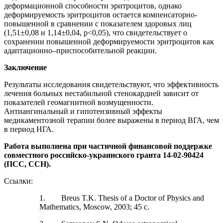
деформационной способности эритроцитов, однако
деформируемость эритроцитов остается компенсаторно-
повышенной в сравнении с показателем здоровых лиц
(1,51±0,08 и 1,14±0,04, p<0,05), что свидетельствует о
сохранении повышенной деформируемости эритроцитов как
адаптационно–приспособительной реакции.
Заключение
Результаты исследования свидетельствуют, что эффективность
лечения больных нестабильной стенокардией зависит от
показателей геомагнитной возмущенности.
Антиангинальный и гипотензивный эффекты
медикаментозной терапии более выражены в период ВГА, чем
в период НГА.
Работа выполнена при частичной финансовой поддержке
совместного российско-украинского гранта 14-02-90424
(ПСС, ССН).
Ссылки:
1. Breus T.K. Thesis of a Doctor of Physics and
Mathematics, Moscow, 2003; 45 с.