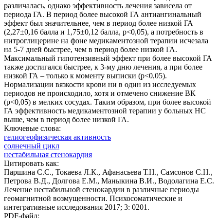
различалась, однако эффективность лечения зависела от
периода ГА. В период более высокой ГА антиангинальный
эффект был значительнее, чем в период более низкой ГА
(2,27±0,16 балла и 1,75±0,12 балла, p<0,05), а потребность в
нитроглицерине на фоне медикаментозной терапии исчезала
на 5-7 дней быстрее, чем в период более низкой ГА.
Максимальный гипотензивный эффект при более высокой ГА
также достигался быстрее, к 3-му дню лечения, а при более
низкой ГА – только к моменту выписки (p<0,05).
Нормализации вязкости крови ни в один из исследуемых
периодов не происходило, хотя и отмечено снижение ВК
(p<0,05) в мелких сосудах. Таким образом, при более высокой
ГА эффективность медикаментозной терапии у больных НС
выше, чем в период более низкой ГА.
Ключевые слова:
гелиогеофизическая активность
солнечный цикл
нестабильная стенокардия
Цитировать как:
Паршина С.С., Токаева Л.К., Афанасьева Т.Н., Самсонов С.Н.,
Петрова В.Д., Долгова Е.М., Маныкина В.И., Водолагина Е.С.
Лечение нестабильной стенокардии в различные периоды
геомагнитной возмущенности. Психосоматические и
интегративные исследования 2017; 3: 0201.
PDF-файл: