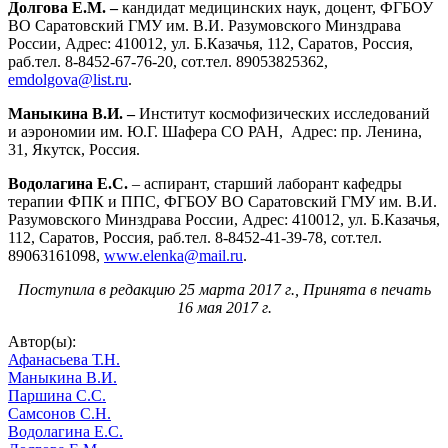
Долгова Е.М.
–
кандидат медицинских наук, доцент, ФГБОУ
ВО Саратовский ГМУ им. В.И. Разумовского Минздрава
России, Адрес: 410012, ул. Б.Казачья, 112, Саратов, Россия,
раб.тел. 8-8452-67-76-20, сот.тел. 89053825362,
emdolgova@list.ru
.
Маныкина В.И. –
Институт космофизических исследований
и аэрономии им. Ю.Г. Шафера СО РАН, Адрес: пр. Ленина,
31, Якутск, Россия.
Водолагина Е.С.
– аспирант, старший лаборант кафедры
терапии ФПК и ППС, ФГБОУ ВО Саратовский ГМУ им. В.И.
Разумовского Минздрава России, Адрес: 410012, ул. Б.Казачья,
112, Саратов, Россия, раб.тел. 8-8452-41-39-78, сот.тел.
89063161098,
www.elenka@mail.ru
.
Поступила в редакцию 25 марта 2017 г., Принята в печать
16 мая 2017 г.
Автор(ы):
Афанасьева Т.Н.
Маныкина В.И.
Паршина С.С.
Самсонов С.Н.
Водолагина Е.С.