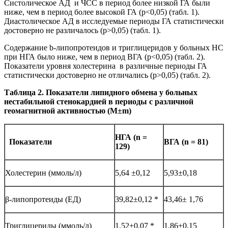
Систолическое АД и ЧСС в период более низкой ГА были
ниже, чем в период более высокой ГА (р<0,05) (табл. 1).
Диастолическое АД в исследуемые периоды ГА статистически
достоверно не различалось (p>0,05) (табл. 1).
Содержание b-липопротеидов и триглицеридов у больных НС
при НГА было ниже, чем в период ВГА (p<0,05) (табл. 2).
Показатели уровня холестерина в различные периоды ГА
статистически достоверно не отличались (p>0,05) (табл. 2).
Таблица 2. Показатели липидного обмена у больных
нестабильной стенокардией в периоды с различной
геомагнитной активностью (M
±
m)
НГА (
n
=
Показатели
ВГА (
n
= 81)
129)
Холестерин (ммоль/л)
5,64 ±0,12
5,93±0,18
β-липопротеиды (ЕД)
39,82±0,12 *
43,46± 1,76
Триглицериды (ммоль/л)
1,52±0,07 *
1,86±0,15