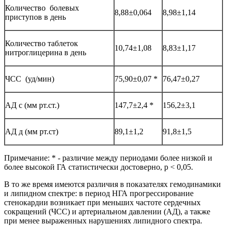
Количество болевых
8,88±0,064
8,98±1,14
приступов в день
Количество таблеток
10,74±1,08
8,83±1,17
нитроглицерина в день
ЧСС (уд/мин)
75,90±0,07 *
76,47±0,27
АД с (мм рт.ст.)
147,7±2,4 *
156,2±3,1
АД д (мм рт.ст)
89,1±1,2
91,8±1,5
Примечание: * - различие между периодами более низкой и
более высокой ГА статистически достоверно, p < 0,05.
В то же время имеются различия в показателях гемодинамики
и липидном спектре: в период НГА прогрессирование
стенокардии возникает при меньших частоте сердечных
сокращений (ЧСС) и артериальном давлении (АД), а также
при менее выраженных нарушениях липидного спектра.