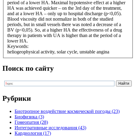
period of a lower HA. Maximal hypotensive effect at a higher
HA was achieved quicker – on the 3rd day of the treatment,
and at a lower HA – only up to hospital discharge (p<0,05).
Blood viscosity did not normalize in both of the studied
periods, but in small vessels there was noted a decrease of a
BV (p<0,05). So, at a higher HA the effectiveness of a drug
therapy in patients with UA is higher than at the period of a
lower HA.
Keywords:
heliogeophysical activity, solar cycle, unstable angina
Поиск по сайту
Рубрики
Биотропное воздействие космической погоды (23)
Биофизика (3)
Гомеопатия (28)
Интегративные исследования (43)
Кардиология (17)