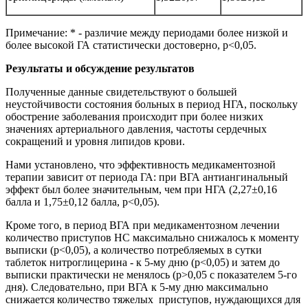
Примечание: * - различие между периодами более низкой и
более высокой ГА статистически достоверно, p<0,05.
Результаты и обсуждение результатов
Полученные данные свидетельствуют о большей
неустойчивости состояния больных в период НГА, поскольку
обострение заболевания происходит при более низких
значениях артериального давления, частоты сердечных
сокращений и уровня липидов крови.
Нами установлено, что эффективность медикаментозной
терапии зависит от периода ГА: при ВГА антиангинальный
эффект был более значительным, чем при НГА (2,27±0,16
балла и 1,75±0,12 балла, p<0,05).
Кроме того, в период ВГА при медикаментозном лечении
количество приступов НС максимально снижалось к моменту
выписки (p<0,05), а количество потребляемых в сутки
таблеток нитроглицерина - к 5-му дню (p<0,05) и затем до
выписки практически не менялось (p>0,05 с показателем 5-го
дня). Следовательно, при ВГА к 5-му дню максимально
снижается количество тяжелых приступов, нуждающихся для