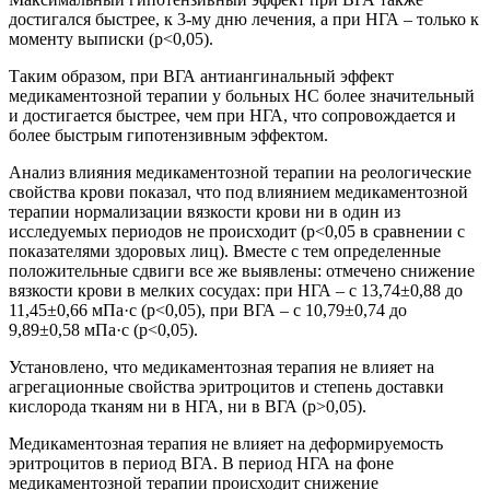
достигался быстрее, к 3-му дню лечения, а при НГА – только к
моменту выписки (p<0,05).
Таким образом, при ВГА антиангинальный эффект
медикаментозной терапии у больных НС более значительный
и достигается быстрее, чем при НГА, что сопровождается и
более быстрым гипотензивным эффектом.
Анализ влияния медикаментозной терапии на реологические
свойства крови показал, что под влиянием медикаментозной
терапии нормализации вязкости крови ни в один из
исследуемых периодов не происходит (p<0,05 в сравнении с
показателями здоровых лиц). Вместе с тем определенные
положительные сдвиги все же выявлены: отмечено снижение
вязкости крови в мелких сосудах: при НГА – с 13,74±0,88 до
11,45±0,66 мПа·с (p<0,05), при ВГА – с 10,79±0,74 до
9,89±0,58 мПа·с (p<0,05).
Установлено, что медикаментозная терапия не влияет на
агрегационные свойства эритроцитов и степень доставки
кислорода тканям ни в НГА, ни в ВГА (p>0,05).
Медикаментозная терапия не влияет на деформируемость
эритроцитов в период ВГА. В период НГА на фоне
медикаментозной терапии происходит снижение