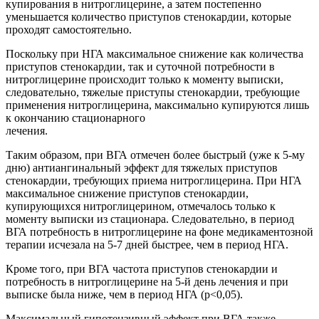
купирования в нитроглицерине, а затем постепенно
уменьшается количество приступов стенокардии, которые
проходят самостоятельно.
Поскольку при НГА максимальное снижение как количества
приступов стенокардии, так и суточной потребности в
нитроглицерине происходит только к моменту выписки,
следовательно, тяжелые приступы стенокардии, требующие
применения нитроглицерина, максимально купируются лишь
к окончанию стационарного
лечения.
Таким образом, при ВГА отмечен более быстрый (уже к 5-му
дню) антиангинальный эффект для тяжелых приступов
стенокардии, требующих приема нитроглицерина. При НГА
максимальное снижение приступов стенокардии,
купирующихся нитроглицерином, отмечалось только к
моменту выписки из стационара. Следовательно, в период
ВГА потребность в нитроглицерине на фоне медикаментозной
терапии исчезала на 5-7 дней быстрее, чем в период НГА.
Кроме того, при ВГА частота приступов стенокардии и
потребность в нитроглицерине на 5-й день лечения и при
выписке была ниже, чем в период НГА (p<0,05).
Максимальный гипотензивный эффект при ВГА также