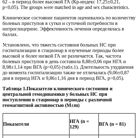
62 – в период более высокой ГА (Кр-индекс 17,25±0,21,
p<0,05). The groups were matched in age and sex characteristics.
Клиническое состояние пациентов оценивалось по количеству
болевых приступов в сутки и суточной потребности в
нитроглицерине. Эффективность лечения определялась в
баллах.
Установлено, что тяжесть состояния больных НС при
госпитализации в стационар в изученные периоды более
высокой и более низкой ГА не различается. Так, частота
болевых приступов в день составила 8,88±0,06 при НГА и
8,98±1,14 при ВГА (p>0,05) (табл.1). Длительность ухудшения
до момента госпитализации также не отличалась (9,06±0,87
дня в период НГА и 9,86±1,16 дня в период ВГА, p>0,05).
Таблица 1.Показатели клинического состояния и
центральной гемодинамики у больных НС при
поступлении в стационар в периоды с различной
геомагнитной активностью (М
±
m)
НГА (
n
=
Показатели
ВГА
(
n
= 81)
129
)