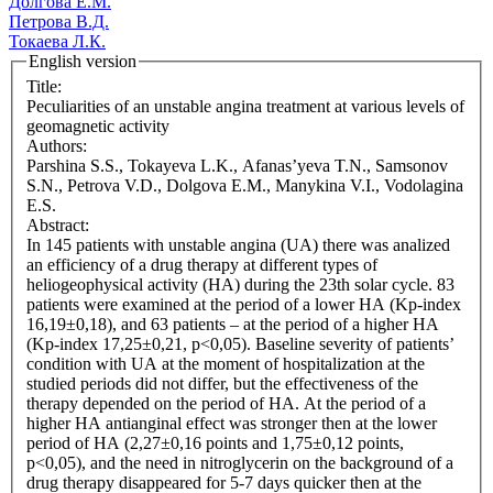
Долгова Е.М.
Петрова В.Д.
Токаева Л.К.
English version
Title:
Peculiarities of an unstable angina treatment at various levels of
geomagnetic activity
Authors:
Parshina S.S., Tokayeva L.K., Afanas’yeva T.N., Samsonov
S.N., Petrova V.D., Dolgova E.M., Manykina V.I., Vodolagina
E.S.
Abstract:
In 145 patients with unstable angina (UA) there was analized
an efficiency of a drug therapy at different types of
heliogeophysical activity (HA) during the 23th solar cycle. 83
patients were examined at the period of a lower HA (Kp-index
16,19±0,18), and 63 patients – at the period of a higher HA
(Kp-index 17,25±0,21, p<0,05). Baseline severity of patients’
condition with UA at the moment of hospitalization at the
studied periods did not differ, but the effectiveness of the
therapy depended on the period of HA. At the period of a
higher HA antianginal effect was stronger then at the lower
period of HA (2,27±0,16 points and 1,75±0,12 points,
p<0,05), and the need in nitroglycerin on the background of a
drug therapy disappeared for 5-7 days quicker then at the