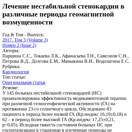
Лечение нестабильной стенокардии в
различные периоды геомагнитной
возмущенности
Год & Том - Выпуск:
2017. Том 3 (Volume 3)
Номер 2 (Issue 2)
Авторы:
Паршина С.С., Токаева Л.К., Афанасьева Т.Н., Самсонов С.Н.,
Петрова В.Д., Долгова Е.М., Маныкина В.И., Водолагина Е.С.
Рубрика:
Кардиология
Тип статьи:
Оригинальная статья
Резюме:
У 145 больных нестабильной стенокардией (НС)
проанализирована эффективность медикаментозной терапии
при различной гелиогеофизической активности (ГА) на
протяжении 23-го солнечного цикла. Обследовано 83
пациента в период более низкой ГА (Кр-индекс 16,19±0,18) и
62 – в период более высокой ГА (Кр-индекс 17,25±0,21,
p<0,05). Исходная тяжесть состояния больных НС при
госпитализации в стационар в изученные периоды не